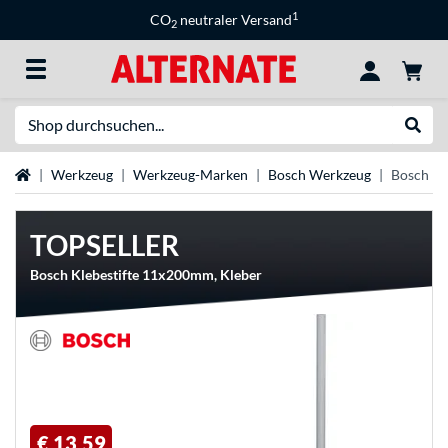
1
CO
neutraler Versand
2
Suche
Suche
Startseite
Werkzeug
Werkzeug-Marken
Bosch Werkzeug
Bosch He
TOPSELLER
Bosch Klebestifte 11x200mm, Kleber
€ 13,59