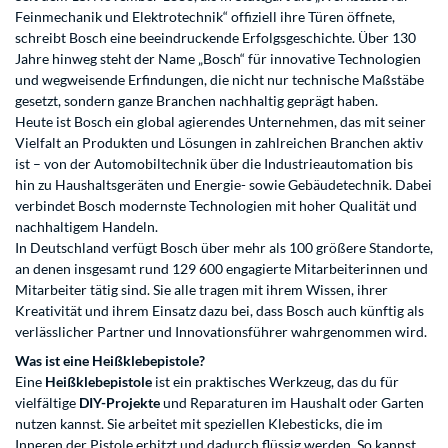
Feinmechanik und Elektrotechnik“ offiziell ihre Türen öffnete,
schreibt Bosch eine beeindruckende Erfolgsgeschichte. Über 130
Jahre hinweg steht der Name „Bosch“ für innovative Technologien
und wegweisende Erfindungen, die nicht nur technische Maßstäbe
gesetzt, sondern ganze Branchen nachhaltig geprägt haben.
Heute ist Bosch ein global agierendes Unternehmen, das mit seiner
Vielfalt an Produkten und Lösungen in zahlreichen Branchen aktiv
ist – von der Automobiltechnik über die Industrieautomation bis
hin zu Haushaltsgeräten und Energie- sowie Gebäudetechnik. Dabei
verbindet Bosch modernste Technologien mit hoher Qualität und
nachhaltigem Handeln.
In Deutschland verfügt Bosch über mehr als 100 größere Standorte,
an denen insgesamt rund 129 600 engagierte Mitarbeiterinnen und
Mitarbeiter tätig sind. Sie alle tragen mit ihrem Wissen, ihrer
Kreativität und ihrem Einsatz dazu bei, dass Bosch auch künftig als
verlässlicher Partner und Innovationsführer wahrgenommen wird.
Was ist eine Heißklebepistole?
Eine
Heißklebepistole
ist ein praktisches Werkzeug, das du für
vielfältige
DIY-Projekte
und Reparaturen im Haushalt oder Garten
nutzen kannst. Sie arbeitet mit speziellen Klebesticks, die im
Inneren der Pistole erhitzt und dadurch flüssig werden. So kannst