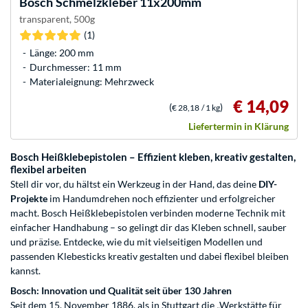
Bosch
Schmelzkleber 11x200mm
transparent, 500g
(1)
Länge: 200 mm
Durchmesser: 11 mm
Materialeignung: Mehrzweck
€ 14,09
(
)
€ 28,18
/ 1 kg
Liefertermin in Klärung
Bosch Heißklebepistolen – Effizient kleben, kreativ gestalten,
flexibel arbeiten
Stell dir vor, du hältst ein Werkzeug in der Hand, das deine
DIY-
Projekte
im Handumdrehen noch effizienter und erfolgreicher
macht. Bosch Heißklebepistolen verbinden moderne Technik mit
einfacher Handhabung – so gelingt dir das Kleben schnell, sauber
und präzise. Entdecke, wie du mit vielseitigen Modellen und
passenden Klebesticks kreativ gestalten und dabei flexibel bleiben
kannst.
Bosch: Innovation und Qualität seit über 130 Jahren
Seit dem 15. November 1886, als in Stuttgart die „Werkstätte für