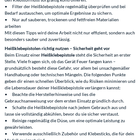
•
Filter der Heißklebepistole regelmäßig überprüfen und bei
Bedarf austauschen, um optimale Ergebnisse zu sichern.
•
Nur auf sauberen, trockenen und fettfreien Materialien
arbeiten
Mit diesen Tipps wird deine Arbeit nicht nur effizient, sondern auch
besonders sauber und zuverlässig.
Heißklebepistolen richtig nutzen – Sicherheit geht vor
Beim Einsatz einer
Heißklebepistole
steht die Sicherheit an erster
Stelle. Viele fragen sich, ob das Gerät Feuer fangen kann –
grundsätzlich besteht diese Gefahr, vor allem bei unsachgemäßer
Handhabung oder technischen Mängeln. Die folgenden Punkte
geben dir einen schnellen Überblick, wie du Risiken minimieren und
die Lebensdauer deiner Heißklebepistole verlängern kannst:
•
Beachte die Herstellerhinweise und lies die
Gebrauchsanweisung vor dem ersten Einsatz gründlich durch.
•
Schalte die Heißklebepistole nach jedem Gebrauch aus und
lasse sie vollständig abkühlen, bevor du sie sicher verstaust.
•
Reinige regelmäßig die Düse, um eine optimale Leistung zu
gewährleisten.
•
Verwende ausschließlich Zubehör und Klebesticks, die für dein