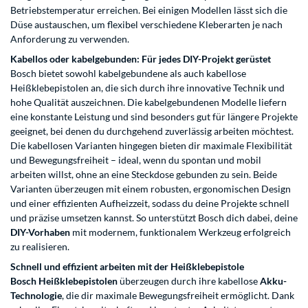
Betriebstemperatur erreichen. Bei einigen Modellen lässt sich die
Düse austauschen, um flexibel verschiedene Kleberarten je nach
Anforderung zu verwenden.
Kabellos oder kabelgebunden: Für jedes DIY-Projekt gerüstet
Bosch bietet sowohl kabelgebundene als auch kabellose
Heißklebepistolen an, die sich durch ihre innovative Technik und
hohe Qualität auszeichnen. Die kabelgebundenen Modelle liefern
eine konstante Leistung und sind besonders gut für längere Projekte
geeignet, bei denen du durchgehend zuverlässig arbeiten möchtest.
Die kabellosen Varianten hingegen bieten dir maximale Flexibilität
und Bewegungsfreiheit – ideal, wenn du spontan und mobil
arbeiten willst, ohne an eine Steckdose gebunden zu sein. Beide
Varianten überzeugen mit einem robusten, ergonomischen Design
und einer effizienten Aufheizzeit, sodass du deine Projekte schnell
und präzise umsetzen kannst. So unterstützt Bosch dich dabei, deine
DIY-Vorhaben
mit modernem, funktionalem Werkzeug erfolgreich
zu realisieren.
Schnell und effizient arbeiten mit der Heißklebepistole
Bosch Heißklebepistolen
überzeugen durch ihre kabellose
Akku-
Technologie
, die dir maximale Bewegungsfreiheit ermöglicht. Dank