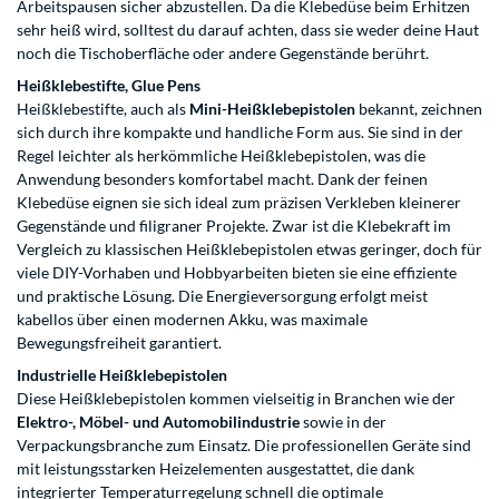
Arbeitspausen sicher abzustellen. Da die Klebedüse beim Erhitzen
sehr heiß wird, solltest du darauf achten, dass sie weder deine Haut
noch die Tischoberfläche oder andere Gegenstände berührt.
Heißklebestifte, Glue Pens
Heißklebestifte, auch als
Mini-Heißklebepistolen
bekannt, zeichnen
sich durch ihre kompakte und handliche Form aus. Sie sind in der
Regel leichter als herkömmliche Heißklebepistolen, was die
Anwendung besonders komfortabel macht. Dank der feinen
Klebedüse eignen sie sich ideal zum präzisen Verkleben kleinerer
Gegenstände und filigraner Projekte. Zwar ist die Klebekraft im
Vergleich zu klassischen Heißklebepistolen etwas geringer, doch für
viele DIY-Vorhaben und Hobbyarbeiten bieten sie eine effiziente
und praktische Lösung. Die Energieversorgung erfolgt meist
kabellos über einen modernen Akku, was maximale
Bewegungsfreiheit garantiert.
Industrielle Heißklebepistolen
Diese Heißklebepistolen kommen vielseitig in Branchen wie der
Elektro-, Möbel- und Automobilindustrie
sowie in der
Verpackungsbranche zum Einsatz. Die professionellen Geräte sind
mit leistungsstarken Heizelementen ausgestattet, die dank
integrierter Temperaturregelung schnell die optimale