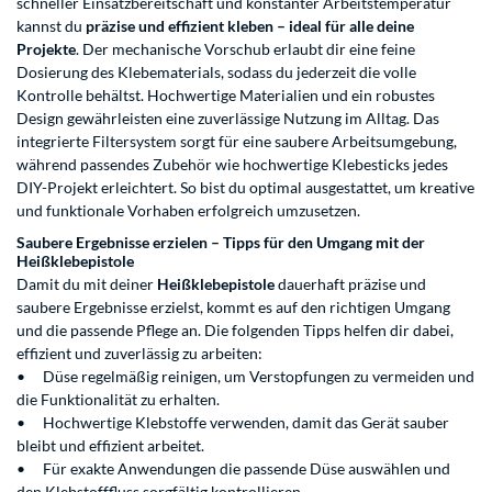
schneller Einsatzbereitschaft und konstanter Arbeitstemperatur
kannst du
präzise und effizient kleben – ideal für alle deine
Projekte
. Der mechanische Vorschub erlaubt dir eine feine
Dosierung des Klebematerials, sodass du jederzeit die volle
Kontrolle behältst. Hochwertige Materialien und ein robustes
Design gewährleisten eine zuverlässige Nutzung im Alltag. Das
integrierte Filtersystem sorgt für eine saubere Arbeitsumgebung,
während passendes Zubehör wie hochwertige Klebesticks jedes
DIY-Projekt erleichtert. So bist du optimal ausgestattet, um kreative
und funktionale Vorhaben erfolgreich umzusetzen.
Saubere Ergebnisse erzielen – Tipps für den Umgang mit der
Heißklebepistole
Damit du mit deiner
Heißklebepistole
dauerhaft präzise und
saubere Ergebnisse erzielst, kommt es auf den richtigen Umgang
und die passende Pflege an. Die folgenden Tipps helfen dir dabei,
effizient und zuverlässig zu arbeiten:
•
Düse regelmäßig reinigen, um Verstopfungen zu vermeiden und
die Funktionalität zu erhalten.
•
Hochwertige Klebstoffe verwenden, damit das Gerät sauber
bleibt und effizient arbeitet.
•
Für exakte Anwendungen die passende Düse auswählen und
den Klebstofffluss sorgfältig kontrollieren.