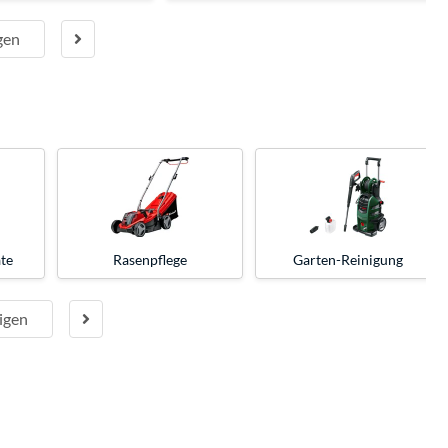
gen
te
Rasenpflege
Garten-Reinigung
igen