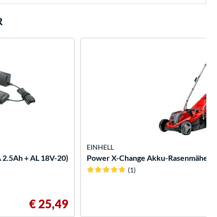
R
EINHELL
 2.5Ah + AL 18V-20)
Power X-Change Akku-Rasenmäher GE-
(1)
€ 25,49