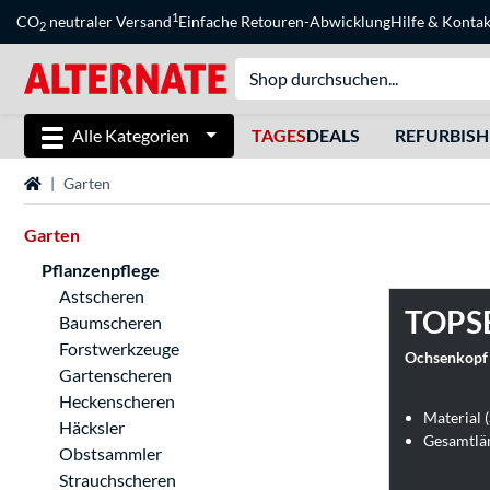
1
CO
neutraler Versand
Einfache Retouren-Abwicklung
Hilfe
&
Kontak
2
Alle Kategorien
TAGES
DEALS
REFURBIS
Startseite
Garten
Garten
Pflanzenpflege
Astscheren
TOPS
Baumscheren
Forstwerkzeuge
Ochsenkopf 
Gartenscheren
Heckenscheren
Material (
Häcksler
Gesamtlä
Obstsammler
Strauchscheren