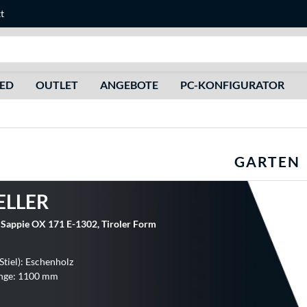
t
Suche
HED
OUTLET
ANGEBOTE
PC-KONFIGURATOR
GARTEN
ELLER
Sappie OX 171 E-1302, Tiroler Form
Stiel): Eschenholz
nge: 1100 mm