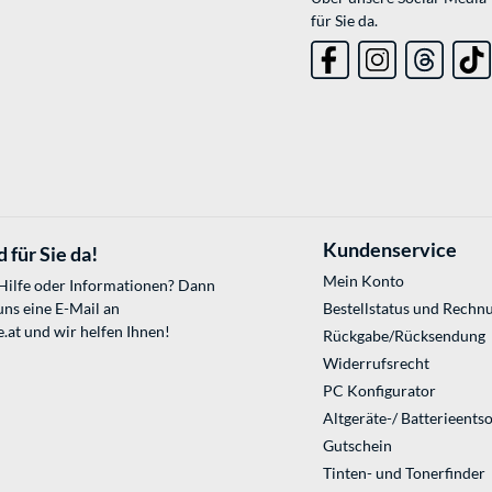
für Sie da.
Kundenservice
 für Sie da!
Mein Konto
 Hilfe oder Informationen? Dann
uns eine E-Mail an
Bestellstatus und Rechn
.at
und wir helfen Ihnen!
Rückgabe/Rücksendung
Widerrufsrecht
PC Konfigurator
Altgeräte-/ Batterieents
Gutschein
Tinten- und Tonerfinder