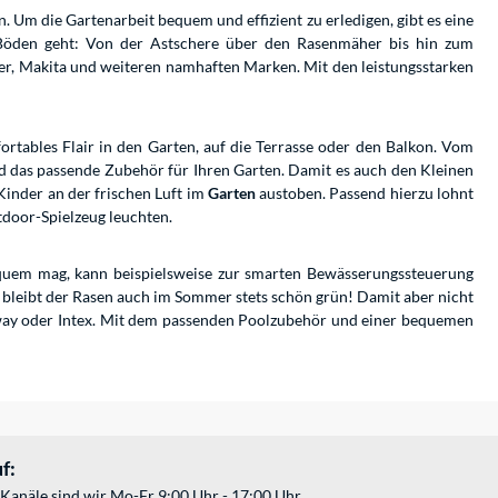
 Um die Gartenarbeit bequem und effizient zu erledigen, gibt es eine
 Böden geht: Von der Astschere über den Rasenmäher bis hin zum
r, Makita und weiteren namhaften Marken. Mit den leistungsstarken
rtables Flair in den Garten, auf die Terrasse oder den Balkon. Vom
d das passende Zubehör für Ihren Garten. Damit es auch den Kleinen
Kinder an der frischen Luft im
Garten
austoben. Passend hierzu lohnt
door-Spielzeug leuchten.
equem mag, kann beispielsweise zur smarten Bewässerungssteuerung
o bleibt der Rasen auch im Sommer stets schön grün! Damit aber nicht
stway oder Intex. Mit dem passenden Poolzubehör und einer bequemen
f:
Kanäle sind wir Mo-Fr 9:00 Uhr - 17:00 Uhr