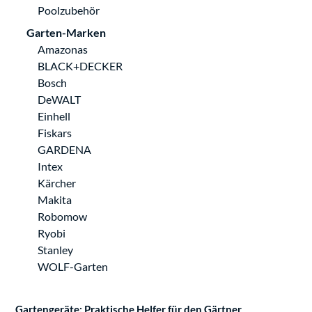
Poolzubehör
Garten-Marken
Amazonas
BLACK+DECKER
Bosch
DeWALT
Einhell
Fiskars
GARDENA
Intex
Kärcher
Makita
Robomow
Ryobi
Stanley
WOLF-Garten
Gartengeräte: Praktische Helfer für den Gärtner