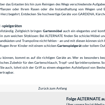
ber das Entasten bis hin zum Reinigen des Wegs verschiedenste Aufgaben.
 Pflanzen oder Ihrem Rasen oder die Instandhaltung von Wegen und
r-Herz begehrt. Entdecken Sie hochwertige Geräte von GARDENA, Kärche
-spielgeräten
llständig. Zeitgleich bringen
Gartenmöbel
auch ein elegantes und komfo
hin zum weichen Sitzkissen: Bei ALTERNATE finden Sie schicke Möbel un
andkästen und Trampoline nicht fehlen - an und mit diesen können sich 
e Augen Ihrer Kinder mit einem schicken
Gartenspielgerät
oder tollem Out
zu können, kommt es auf die richtigen Geräte an. Wer es besonders b
tisches Zubehör für den Gartenschlauch, Tropf- und Sprinklersysteme. S
ie auch, lohnt sich der Griff zu einem eleganten Aufstellpool von Be
ertragbar.
Zurück zum Anfang
Folge ALTERNATE au
Über unsere Social-Media-