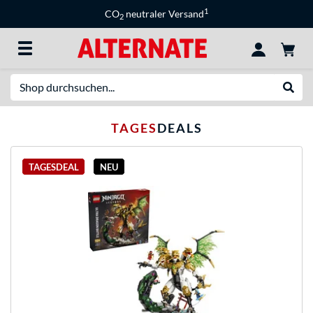
1
CO
neutraler Versand
2
Suche
Suche
TagesDeals
TAGES
DEALS
TAGESDEAL
NEU