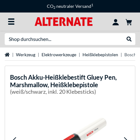
1
CO
neutraler Versand
2
Suche
Suche
Startseite
Werkzeug
Elektrowerkzeuge
Heißklebepistolen
Bosch A
Bosch
Akku-Heißklebestift Gluey Pen,
Marshmallow, Heißklebepistole
(weiß/schwarz, inkl. 20 Klebesticks)