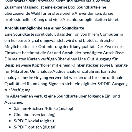
Soundkarten den Prozessor nicht und bieten viele Vorteile.
Zusammenfassend ist eine externe Box-Soundkarte eine
überzeugende Wahl für professionelle Anwendungen, da sie
professionellen Klang und viele Anschlussmöglichkeiten bietet.
Anschlussmöglichkeiten einer Soundkarte
Eine Soundkarte sorgt dafür, dass der Ton von Ihrem Computer in
ein hörbares Signal umgewandelt wird und bietet zahlreiche
Möglichkeiten zur Optimierung der Klangqualität. Der Zweck des
Einsatzes bestimmt die Art und Anzahl der benötigten Anschlüsse.
Die meisten Karten verfügen über einen Line-Out-Ausgang für
Beispielsweise Kopfhörer mit einem Klinkenstecker sowie Eingänge
für Mikrofon. Um analoge Audiosignale einzuführen, kann der
analoge Line-In-Eingang verwendet werden und für eine optimale
Qualität bei Raumklang-Signalen steht ein digitaler S/PDIF-Ausgang
zur Verfügung.
Im Allgemeinen verfügt eine Soundkarte über folgende Ein- und
Ausgänge:
3,5 mm-Buchsen/Klinke (analog)
Cinchbuchsen (analog)
S/PDIF, koxial (digital)
S/PDIF, optisch (digital)