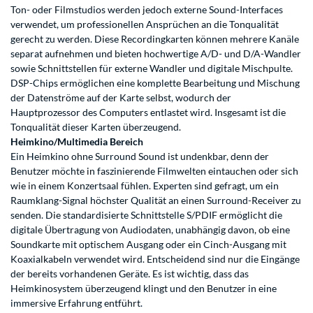
Ton- oder Filmstudios werden jedoch externe Sound-Interfaces
verwendet, um professionellen Ansprüchen an die Tonqualität
gerecht zu werden. Diese Recordingkarten können mehrere Kanäle
separat aufnehmen und bieten hochwertige A/D- und D/A-Wandler
sowie Schnittstellen für externe Wandler und digitale Mischpulte.
DSP-Chips ermöglichen eine komplette Bearbeitung und Mischung
der Datenströme auf der Karte selbst, wodurch der
Hauptprozessor des Computers entlastet wird. Insgesamt ist die
Tonqualität dieser Karten überzeugend.
Heimkino/Multimedia Bereich
Ein Heimkino ohne Surround Sound ist undenkbar, denn der
Benutzer möchte in faszinierende Filmwelten eintauchen oder sich
wie in einem Konzertsaal fühlen. Experten sind gefragt, um ein
Raumklang-Signal höchster Qualität an einen Surround-Receiver zu
senden. Die standardisierte Schnittstelle S/PDIF ermöglicht die
digitale Übertragung von Audiodaten, unabhängig davon, ob eine
Soundkarte mit optischem Ausgang oder ein Cinch-Ausgang mit
Koaxialkabeln verwendet wird. Entscheidend sind nur die Eingänge
der bereits vorhandenen Geräte. Es ist wichtig, dass das
Heimkinosystem überzeugend klingt und den Benutzer in eine
immersive Erfahrung entführt.