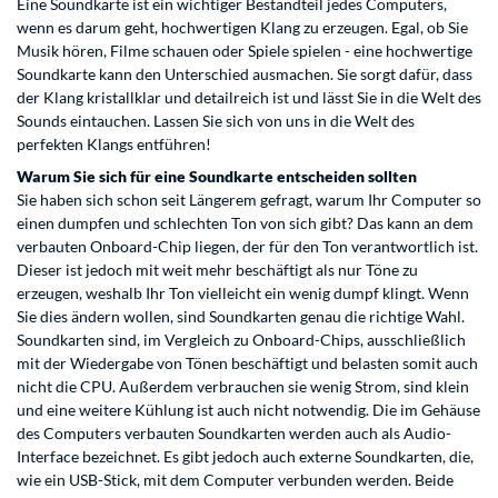
Eine Soundkarte ist ein wichtiger Bestandteil jedes Computers,
wenn es darum geht, hochwertigen Klang zu erzeugen. Egal, ob Sie
Musik hören, Filme schauen oder Spiele spielen - eine hochwertige
Soundkarte kann den Unterschied ausmachen. Sie sorgt dafür, dass
der Klang kristallklar und detailreich ist und lässt Sie in die Welt des
Sounds eintauchen. Lassen Sie sich von uns in die Welt des
perfekten Klangs entführen!
Warum Sie sich für eine Soundkarte entscheiden sollten
Sie haben sich schon seit Längerem gefragt, warum Ihr Computer so
einen dumpfen und schlechten Ton von sich gibt? Das kann an dem
verbauten Onboard-Chip liegen, der für den Ton verantwortlich ist.
Dieser ist jedoch mit weit mehr beschäftigt als nur Töne zu
erzeugen, weshalb Ihr Ton vielleicht ein wenig dumpf klingt. Wenn
Sie dies ändern wollen, sind Soundkarten genau die richtige Wahl.
Soundkarten sind, im Vergleich zu Onboard-Chips, ausschließlich
mit der Wiedergabe von Tönen beschäftigt und belasten somit auch
nicht die CPU. Außerdem verbrauchen sie wenig Strom, sind klein
und eine weitere Kühlung ist auch nicht notwendig. Die im Gehäuse
des Computers verbauten Soundkarten werden auch als Audio-
Interface bezeichnet. Es gibt jedoch auch externe Soundkarten, die,
wie ein USB-Stick, mit dem Computer verbunden werden. Beide