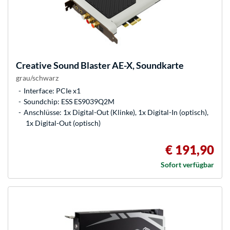
Creative
Sound Blaster AE-X, Soundkarte
grau/schwarz
Interface: PCIe x1
Soundchip: ESS ES9039Q2M
Anschlüsse: 1x Digital-Out (Klinke), 1x Digital-In (optisch),
1x Digital-Out (optisch)
€ 191,90
Sofort verfügbar