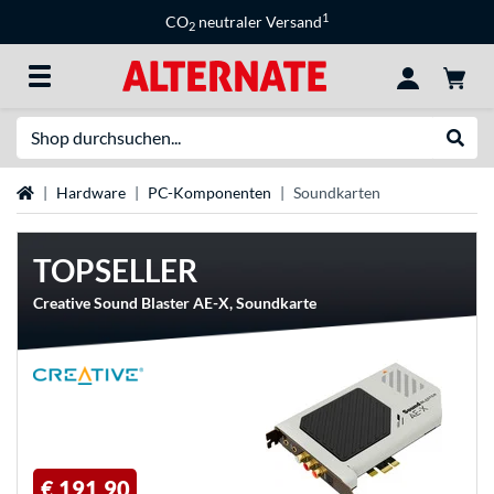
1
CO
neutraler Versand
2
Suche
Suche
Startseite
Hardware
PC-Komponenten
Soundkarten
TOPSELLER
Creative Sound Blaster AE-X, Soundkarte
€ 191,90