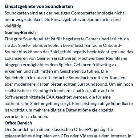
Einsatzgebiete von Soundkarten
Soundkarten sind aus der heutigen Computertechnologie nicht
mehr wegzudenken. Die Einsatzgebiete von Soundkarten sind
vielfältig.
Gaming-Bereich
Eine gute Soundqualität ist für begeisterte Gamer unerlässlich, da
sie das Spielerlebnis erheblich beeinflusst. Einfache Onboard-
Soundchips können das Spielgefühl negativ beeinträchtigen und das
Lokalisieren von Gegnern erschweren. Hochwertiger Raumklang
hingegen ermöglicht es dem Spieler, Gefahren frühzeitig zu
erkennen und sich mitten im Geschehen zu fühlen. Die
Spieleindustrie nutzt oft einfache Soundkarten mit vier Kanälen,
aber modernere Karten bieten echten Surroundsound. Um ein noch
realistischeres Gaming-Erlebnis zu schaffen, sollte auf die
Softwareschnittstelle EAX geachtet werden, die für eine
authentische Spielumgebung sorgt. Eine leistungsfähige Soundkarte
ist wichtig, um mehrere digitale Datenströme gleichzeitig
verarbeiten zu können.
Office Bereich
Der Soundchip in einem klassischen Office-PC genügt für
gelegentliches Abspielen von CDs oder Videos aus dem Internet. In