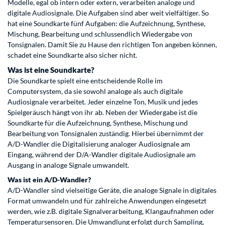
Modelle, egal ob intern oder extern, verarbeiten analoge und
digitale Audiosignale. Die Aufgaben sind aber weit vielfältiger. So
hat eine Soundkarte fünf Aufgaben: die Aufzeichnung, Synthese,
Mischung, Bearbeitung und schlussendlich Wiedergabe von
Tonsignalen. Damit Sie zu Hause den richtigen Ton angeben können,
schadet eine Soundkarte also sicher nicht.
Was ist eine Soundkarte?
Die Soundkarte spielt eine entscheidende Rolle im
Computersystem, da sie sowohl analoge als auch digitale
Audiosignale verarbeitet. Jeder einzelne Ton, Musik und jedes
Spielgeräusch hängt von ihr ab. Neben der Wiedergabe ist die
Soundkarte für die Aufzeichnung, Synthese, Mischung und
Bearbeitung von Tonsignalen zuständig. Hierbei übernimmt der
A/D-Wandler die Digitalisierung analoger Audiosignale am
Eingang, während der D/A-Wandler digitale Audiosignale am
Ausgang in analoge Signale umwandelt.
Was ist ein A/D-Wandler?
A/D-Wandler sind vielseitige Geräte, die analoge Signale in digitales
Format umwandeln und für zahlreiche Anwendungen eingesetzt
werden, wie z.B. digitale Signalverarbeitung, Klangaufnahmen oder
Temperatursensoren. Die Umwandlung erfolgt durch Sampling,