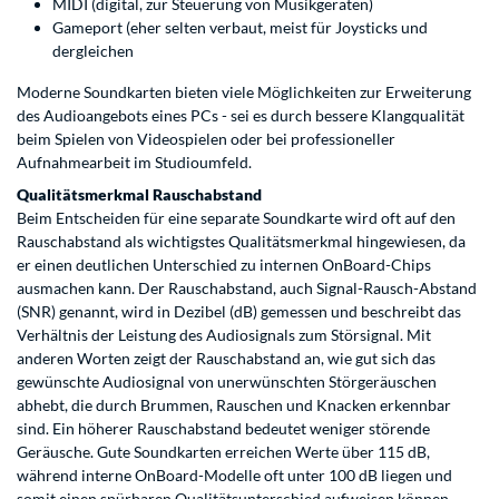
MIDI (digital, zur Steuerung von Musikgeräten)
Gameport (eher selten verbaut, meist für Joysticks und
dergleichen
Moderne Soundkarten bieten viele Möglichkeiten zur Erweiterung
des Audioangebots eines PCs - sei es durch bessere Klangqualität
beim Spielen von Videospielen oder bei professioneller
Aufnahmearbeit im Studioumfeld.
Qualitätsmerkmal Rauschabstand
Beim Entscheiden für eine separate Soundkarte wird oft auf den
Rauschabstand als wichtigstes Qualitätsmerkmal hingewiesen, da
er einen deutlichen Unterschied zu internen OnBoard-Chips
ausmachen kann. Der Rauschabstand, auch Signal-Rausch-Abstand
(SNR) genannt, wird in Dezibel (dB) gemessen und beschreibt das
Verhältnis der Leistung des Audiosignals zum Störsignal. Mit
anderen Worten zeigt der Rauschabstand an, wie gut sich das
gewünschte Audiosignal von unerwünschten Störgeräuschen
abhebt, die durch Brummen, Rauschen und Knacken erkennbar
sind. Ein höherer Rauschabstand bedeutet weniger störende
Geräusche. Gute Soundkarten erreichen Werte über 115 dB,
während interne OnBoard-Modelle oft unter 100 dB liegen und
somit einen spürbaren Qualitätsunterschied aufweisen können.