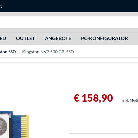
t
Suche
HED
OUTLET
ANGEBOTE
PC-KONFIGURATOR
ston SSD
Kingston NV3 500 GB, SSD
€ 158,90
inkl. MwS