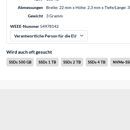
Abmessungen
Breite: 22 mm x Höhe: 2,3 mm x Tiefe/Länge:
Gewicht
3 Gramm
WEEE-Nummer
54978142
Verantwortliche Person für die EU
Wird auch oft gesucht
SSDs 500 GB
SSDs 1 TB
SSDs 2 TB
SSDs 4 TB
NVMe-SS