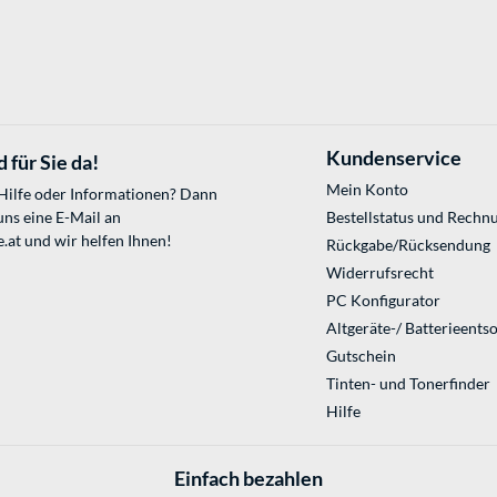
Kundenservice
 für Sie da!
Mein Konto
 Hilfe oder Informationen? Dann
uns eine E-Mail an
Bestellstatus und Rechn
.at
und wir helfen Ihnen!
Rückgabe/Rücksendung
Widerrufsrecht
PC Konfigurator
Altgeräte-/ Batterieents
Gutschein
Tinten- und Tonerfinder
Hilfe
Einfach bezahlen