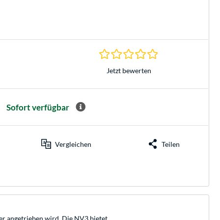
0.0 Sterne bei 0 Be
Jetzt bewerten
Sofort verfügbar
Vergleichen
Teilen
r angetrieben wird. Die NV3 bietet