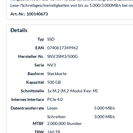
Lese-/Schreibgeschwindigkeiten von bis zu 5.000/3.000MB/s bei ni
Art.-Nr.: 100140673
Details
Typ
SSD
EAN
0740617349962
Hersteller-Nr.
SNV3SM3/500G
Serie
NV3
Bauform
Steckkarte
Kapazität
500 GB
Schnittstelle
1x M.2 (M.2-Modul Key: M)
Internes Interface
PCIe 4.0
Datentransferrate
Lesen
5.000 MB/s
Schreiben
3.000 MB/s
MTBF
2.000.000 Stunden
TBW
160 TB