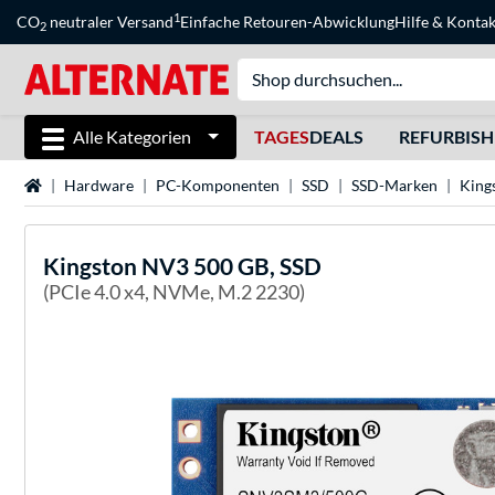
1
CO
neutraler Versand
Einfache Retouren-Abwicklung
Hilfe
&
Kontak
2
Alle Kategorien
TAGES
DEALS
REFURBIS
Startseite
Hardware
PC-Komponenten
SSD
SSD-Marken
King
Kingston
NV3 500 GB, SSD
(PCIe 4.0 x4, NVMe, M.2 2230)