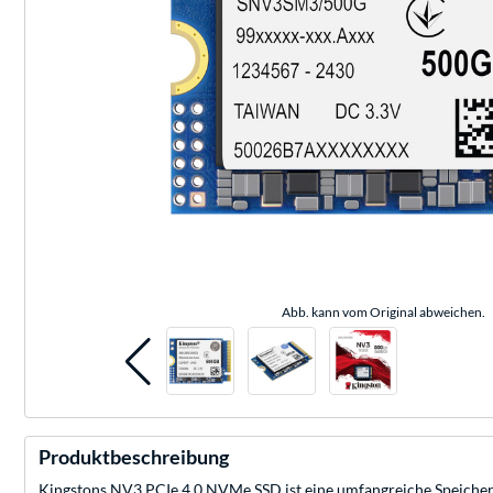
Abb. kann vom Original abweichen.
Produktbeschreibung
Kingstons NV3 PCIe 4.0 NVMe SSD ist eine umfangreiche Speicher