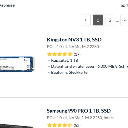
Sortie
gebnisse
1
2
4
…
Kingston
NV3 1 TB, SSD
PCIe 4.0 x4, NVMe, M.2 2280
(17)
Kapazität: 1 TB
Datentransferrate: Lesen: 6.000 MB/s, Schr
Bauform: Steckkarte
Samsung
990 PRO 1 TB, SSD
PCIe 4.0 x4, NVMe 2, M.2 2280, intern
(53)