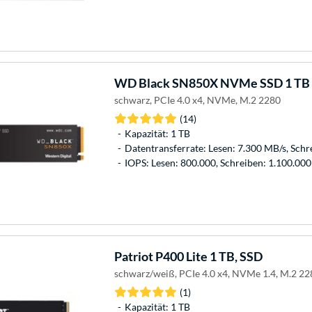
WD
Black SN850X NVMe SSD 1 TB
schwarz, PCIe 4.0 x4, NVMe, M.2 2280
(14)
Kapazität: 1 TB
Datentransferrate: Lesen: 7.300 MB/s, Schr
IOPS: Lesen: 800.000, Schreiben: 1.100.000
Patriot
P400 Lite 1 TB, SSD
schwarz/weiß, PCIe 4.0 x4, NVMe 1.4, M.2 22
(1)
Kapazität: 1 TB