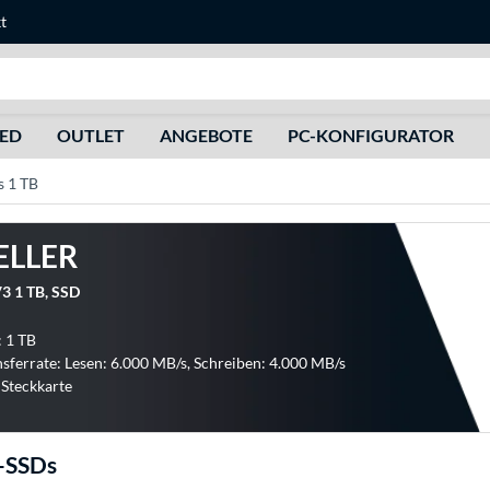
t
Suche
HED
OUTLET
ANGEBOTE
PC-KONFIGURATOR
 1 TB
ELLER
3 1 TB, SSD
: 1 TB
sferrate: Lesen: 6.000 MB/s, Schreiben: 4.000 MB/s
Steckkarte
-SSDs