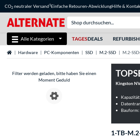
1
CO
neutraler Versand
Einfache Retouren-Abwicklung
Hilfe
&
Kontak
2
Alle Kategorien
TAGES
DEALS
REFURBIS
Startseite
Hardware
PC-Komponenten
SSD
M.2-SSD
M.2-SSDs
TOPS
Filter werden geladen, bitte haben Sie einen
Moment Geduld
Kingston NV
Kapazität
Datentran
Bauform: 
1-TB-M.2