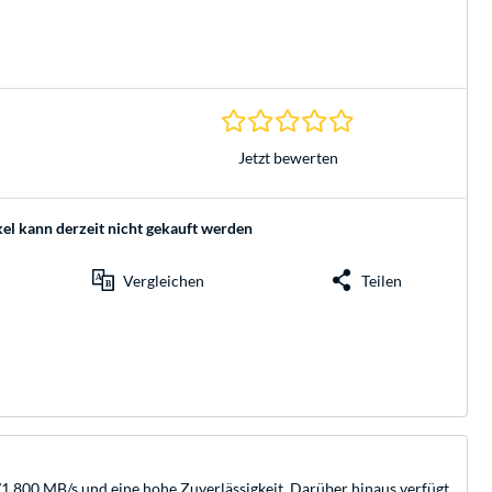
0.0 Sterne bei 0 Be
Jetzt bewerten
kel kann derzeit nicht gekauft werden
Vergleichen
Teilen
00/1.800 MB/s und eine hohe Zuverlässigkeit. Darüber hinaus verfügt