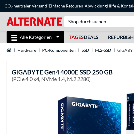
1
CO
neutraler Versand
Einfache Retouren-Abwicklung
Hilfe
&
Kontak
2
Alle Kategorien
TAGES
DEALS
REFURBIS
Startseite
Hardware
PC-Komponenten
SSD
M.2-SSD
GIGABYT
GIGABYTE
Gen4 4000E SSD 250 GB
(PCIe 4.0 x4, NVMe 1.4, M.2 2280)