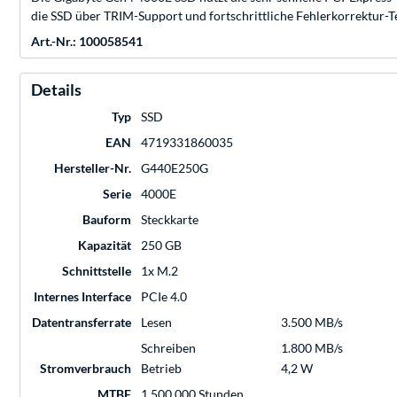
die SSD über TRIM-Support und fortschrittliche Fehlerkorrektur-T
Art.-Nr.: 100058541
Details
Typ
SSD
EAN
4719331860035
Hersteller-Nr.
G440E250G
Serie
4000E
Bauform
Steckkarte
Kapazität
250 GB
Schnittstelle
1x M.2
Internes Interface
PCIe 4.0
Datentransferrate
Lesen
3.500 MB/s
Schreiben
1.800 MB/s
Stromverbrauch
Betrieb
4,2 W
MTBF
1.500.000 Stunden