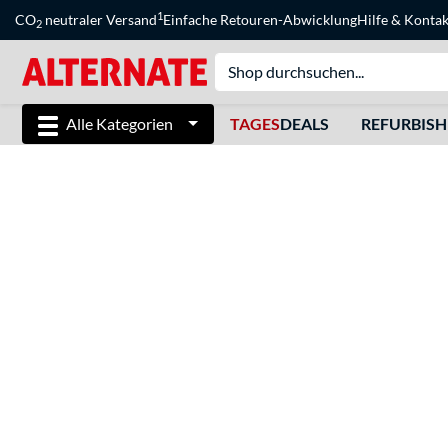
1
CO
neutraler Versand
Einfache Retouren-Abwicklung
Hilfe
&
Kontak
2
Alle Kategorien
TAGES
DEALS
REFURBIS