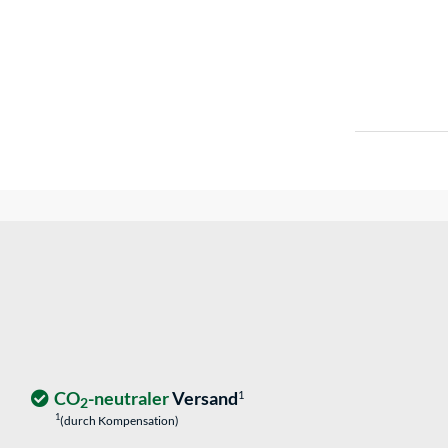
CO
-neutraler
Versand
1
2
1
(durch Kompensation)