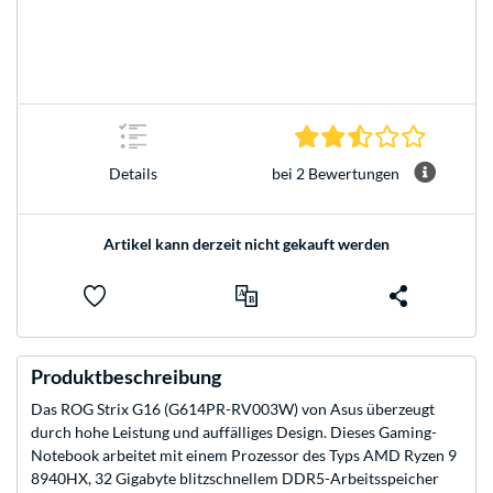
2.5 Stern
bei 2 Bewertungen
Details
Artikel kann derzeit nicht gekauft werden
Produktbeschreibung
Das ROG Strix G16 (G614PR-RV003W) von Asus überzeugt
durch hohe Leistung und auffälliges Design. Dieses Gaming-
Notebook arbeitet mit einem Prozessor des Typs AMD Ryzen 9
8940HX, 32 Gigabyte blitzschnellem DDR5-Arbeitsspeicher