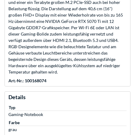
und einer ein Terabyte großen M.2 PCIe-SSD auch bei hoher
Belastung flüssig. Die Darstellung auf dem 40,6 cm (16")
großen FHD+ Display mit einer Wiederholrate von bis zu 165
Hz übernimmt eine NVIDIA GeForce RTX 5070 Ti mit 12
Gigabyte GDDR7-Grafikspeicher. Per Wi-Fi 6E oder LAN ist
dieser Gaming-Bolide zudem leistungsfähig vernetzt und
verfügt außerdem über HDMI 2.1, Bluetooth 5.3 und USB4.
RGB-Designelemente wie die beleuchtete Tastatur und am
Gehäuse verbaute Leuchtbereiche unterstreichen das
begeisternde Design dieses Geräts, dessen leistungsfähige
Hardware über ein ausgeklügeltes-Kühlsystem auf niedriger
Temperatur gehalten wird.
Art.-Nr.: 100168074
Details
Typ
Gaming-Notebook
Farbe
grau