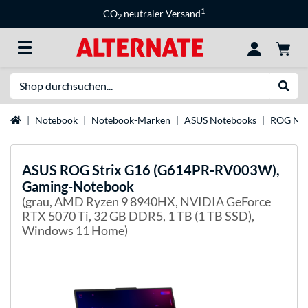
1
CO
neutraler Versand
2
Suche
Suche
Startseite
Notebook
Notebook-Marken
ASUS Notebooks
ROG Not
ASUS
ROG Strix G16 (G614PR-RV003W),
Gaming-Notebook
(grau, AMD Ryzen 9 8940HX, NVIDIA GeForce
RTX 5070 Ti, 32 GB DDR5, 1 TB (1 TB SSD),
Windows 11 Home)