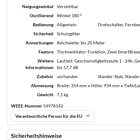
Neigungswinkel
Verstellbar
Oszillierend
Winkel 180 °
Bedienung
Allgemein
Drehschalter, Fernbe
Sicherheit
Schutzgitter
Anmerkungen
Reichweite: bis 20 Meter
Feature
Tischventilator-Funktion, Zwei SmartBreeze
Weitere
Laufzeit: Geschwindigkeitsstufe 1 - 24h, Ge
Informationen
bis 57,7 dB
Zubehör
vorhanden
Ständer-Stab, Ständer
Abmessung
Breite: 354 mm x Höhe: 934 mm x Tiefe/L
Gewicht
7,1 kg
WEEE-Nummer
54978142
Verantwortliche Person für die EU
Sicherheitshinweise