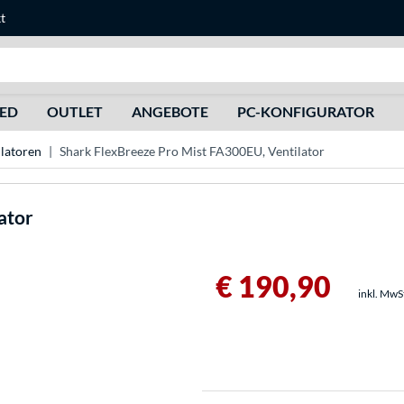
t
Suche
HED
OUTLET
ANGEBOTE
PC-KONFIGURATOR
ilatoren
Shark FlexBreeze Pro Mist FA300EU, Ventilator
ator
€ 190,90
inkl. MwS