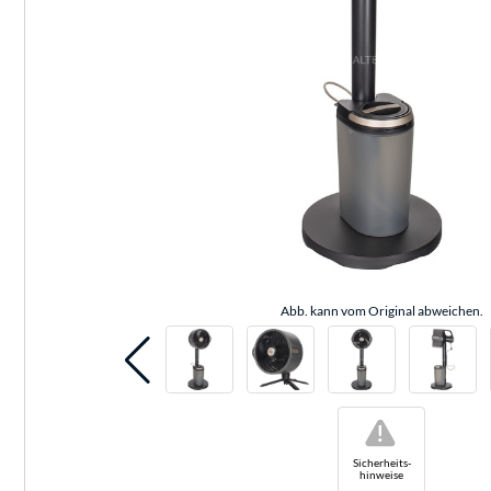
Abb. kann vom Original abweichen.
!
Sicherheits-
hinweise