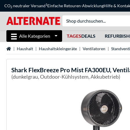
1
CO
neutraler Versand
Einfache Retouren-Abwicklung
Hilfe
&
Kontak
2
Alle Kategorien
TAGES
DEALS
REFURBIS
Startseite
Haushalt
Haushaltskleingeräte
Ventilatoren
Standvent
Shark
FlexBreeze Pro Mist FA300EU, Ventil
(dunkelgrau, Outdoor-Kühlsystem, Akkubetrieb)