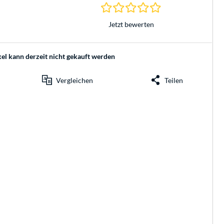
0.0 Sterne bei 0 Be
Jetzt bewerten
kel kann derzeit nicht gekauft werden
Vergleichen
Teilen