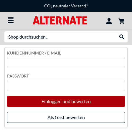
1
CO
neutraler Versand
2
Suche
Suche
KUNDENNUMMER / E-MAIL
PASSWORT
Einloggen und bewerten
Als Gast bewerten