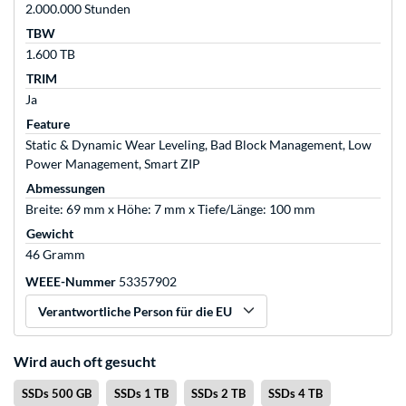
2.000.000 Stunden
TBW
1.600 TB
TRIM
Ja
Feature
Static & Dynamic Wear Leveling, Bad Block Management, Low
Power Management, Smart ZIP
Abmessungen
Breite: 69 mm x Höhe: 7 mm x Tiefe/Länge: 100 mm
Gewicht
46 Gramm
WEEE-Nummer
53357902
Verantwortliche Person für die EU
Wird auch oft gesucht
SSDs 500 GB
SSDs 1 TB
SSDs 2 TB
SSDs 4 TB