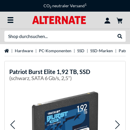
1
CO
neutraler Versand
2
Suche
Suche
Startseite
Hardware
PC-Komponenten
SSD
SSD-Marken
Patri
Patriot
Burst Elite 1,92 TB, SSD
(schwarz, SATA 6 Gb/s, 2,5")