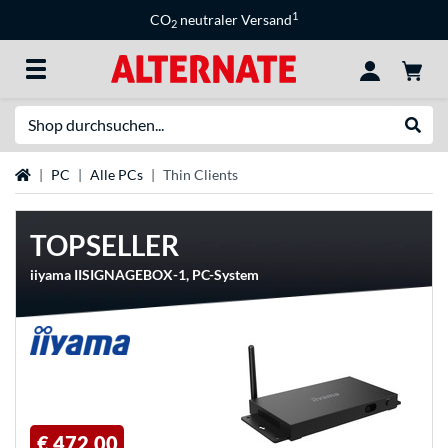
1
CO
neutraler Versand
2
Suche
Suche
Startseite
PC
Alle PCs
Thin Clients
TOPSELLER
iiyama IISIGNAGEBOX-1, PC-System
€ 472,00