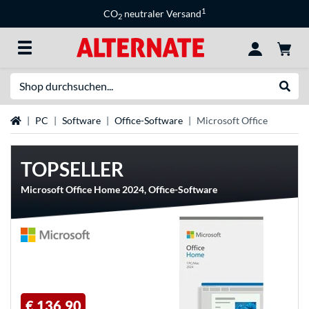
1
CO
neutraler Versand
2
Suche
Suche
Startseite
PC
Software
Office-Software
Microsoft Office
TOPSELLER
Microsoft Office Home 2024, Office-Software
€ 136,90