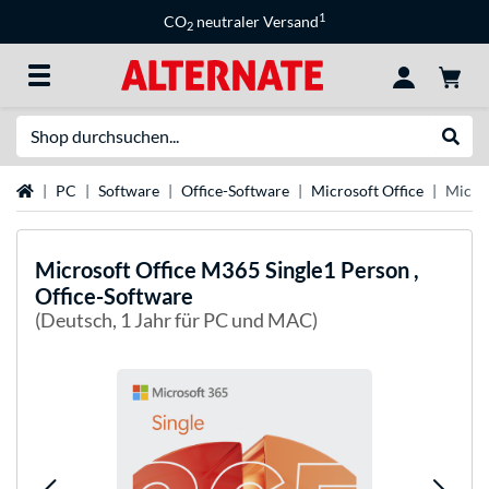
1
CO
neutraler Versand
2
Suche
Suche
Startseite
PC
Software
Office-Software
Microsoft Office
Micros
Microsoft
Office M365 Single1 Person ,
Office-Software
(Deutsch, 1 Jahr für PC und MAC)