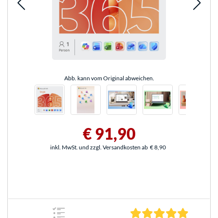
Abb. kann vom Original abweichen.
€ 91,90
inkl. MwSt. und zzgl. Versandkosten ab
€ 8,90
5.0 Stern