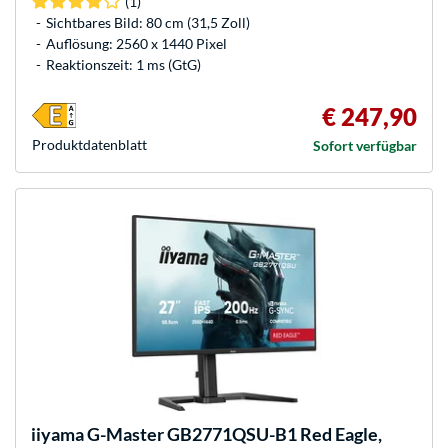
(1)
Sichtbares Bild: 80 cm (31,5 Zoll)
Auflösung: 2560 x 1440 Pixel
Reaktionszeit: 1 ms (GtG)
€ 247,90
Produkt­datenblatt
Sofort verfügbar
iiyama
G-Master GB2771QSU-B1 Red Eagle,