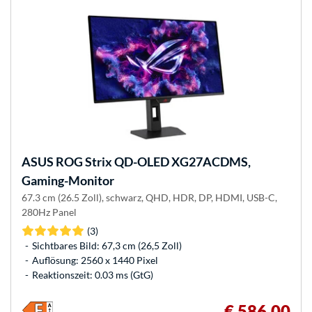
ASUS
ROG Strix QD-OLED XG27ACDMS,
Gaming-Monitor
67.3 cm (26.5 Zoll), schwarz, QHD, HDR, DP, HDMI, USB-C,
280Hz Panel
(3)
Sichtbares Bild: 67,3 cm (26,5 Zoll)
Auflösung: 2560 x 1440 Pixel
Reaktionszeit: 0.03 ms (GtG)
€ 586,00