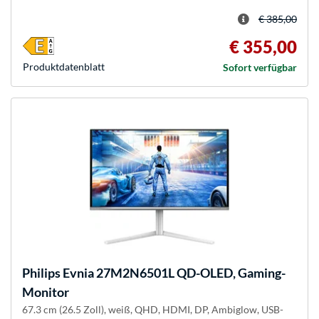
€ 385,00
€ 355,00
Produkt­datenblatt
Sofort verfügbar
Philips
Evnia 27M2N6501L QD-OLED, Gaming-
Monitor
67.3 cm (26.5 Zoll), weiß, QHD, HDMI, DP, Ambiglow, USB-