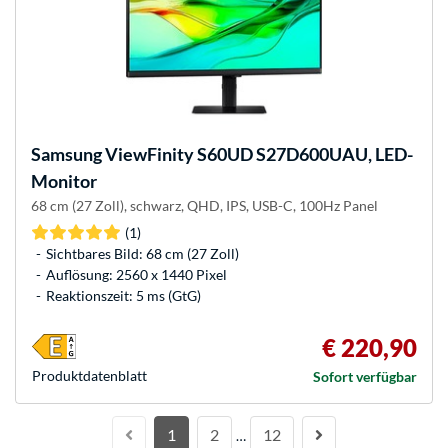
Samsung
ViewFinity S60UD S27D600UAU, LED-
Monitor
68 cm (27 Zoll), schwarz, QHD, IPS, USB-C, 100Hz Panel
(1)
Sichtbares Bild: 68 cm (27 Zoll)
Auflösung: 2560 x 1440 Pixel
Reaktionszeit: 5 ms (GtG)
€ 220,90
Produkt­datenblatt
Sofort verfügbar
1
2
12
…