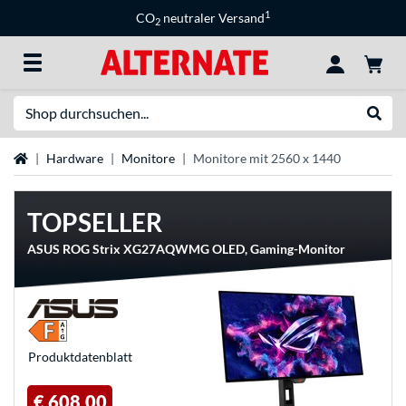
1
CO
neutraler Versand
2
Suche
Suche
Startseite
Hardware
Monitore
Monitore mit 2560 x 1440
TOPSELLER
ASUS ROG Strix XG27AQWMG OLED, Gaming-Monitor
Produkt­datenblatt
€ 608,00