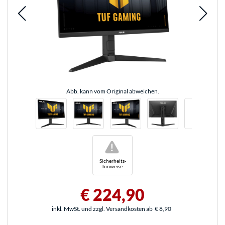
Abb. kann vom Original abweichen.
!
Sicherheits-
hinweise
€ 224,90
inkl. MwSt. und zzgl. Versandkosten ab
€ 8,90