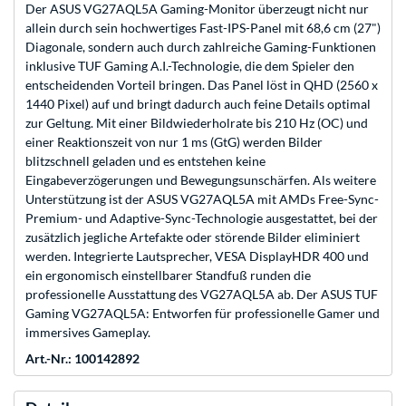
Der ASUS VG27AQL5A Gaming-Monitor überzeugt nicht nur
allein durch sein hochwertiges Fast-IPS-Panel mit 68,6 cm (27")
Diagonale, sondern auch durch zahlreiche Gaming-Funktionen
inklusive TUF Gaming A.I.-Technologie, die dem Spieler den
entscheidenden Vorteil bringen. Das Panel löst in QHD (2560 x
1440 Pixel) auf und bringt dadurch auch feine Details optimal
zur Geltung. Mit einer Bildwiederholrate bis 210 Hz (OC) und
einer Reaktionszeit von nur 1 ms (GtG) werden Bilder
blitzschnell geladen und es entstehen keine
Eingabeverzögerungen und Bewegungsunschärfen. Als weitere
Unterstützung ist der ASUS VG27AQL5A mit AMDs Free-Sync-
Premium- und Adaptive-Sync-Technologie ausgestattet, bei der
zusätzlich jegliche Artefakte oder störende Bilder eliminiert
werden. Integrierte Lautsprecher, VESA DisplayHDR 400 und
ein ergonomisch einstellbarer Standfuß runden die
professionelle Ausstattung des VG27AQL5A ab. Der ASUS TUF
Gaming VG27AQL5A: Entworfen für professionelle Gamer und
immersives Gameplay.
Art.-Nr.: 100142892