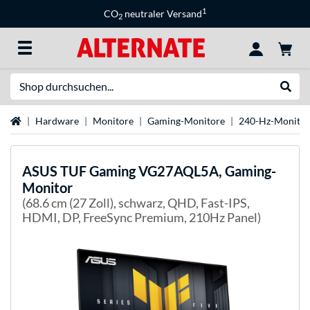
1
CO
neutraler Versand
2
Suche
Suche
Startseite
Hardware
Monitore
Gaming-Monitore
240-Hz-Monitor
ASUS
TUF Gaming VG27AQL5A, Gaming-
Monitor
(68.6 cm (27 Zoll), schwarz, QHD, Fast-IPS,
HDMI, DP, FreeSync Premium, 210Hz Panel)