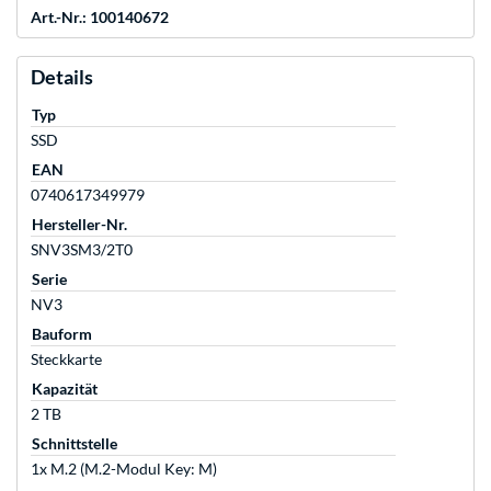
Art.-Nr.: 100140672
Details
Typ
SSD
EAN
0740617349979
Hersteller-Nr.
SNV3SM3/2T0
Serie
NV3
Bauform
Steckkarte
Kapazität
2 TB
Schnittstelle
1x M.2 (M.2-Modul Key: M)