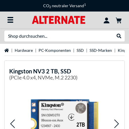
1
CO
neutraler Versand
2
Suche
Suche
Startseite
Hardware
PC-Komponenten
SSD
SSD-Marken
Kings
Kingston
NV3 2 TB, SSD
(PCIe 4.0 x4, NVMe, M.2 2230)