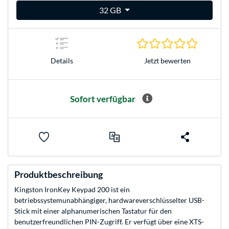
32 GB
0.0 Stern
Jetzt bewerten
Details
Sofort verfügbar
Produktbeschreibung
Kingston IronKey Keypad 200 ist ein
betriebssystemunabhängiger, hardwareverschlüsselter USB-
Stick mit einer alphanumerischen Tastatur für den
benutzerfreundlichen PIN-Zugriff. Er verfügt über eine XTS-