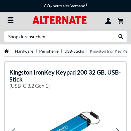
1
CO
neutraler Versand
2
Suche
Suche
Startseite
Hardware
Peripherie
USB-Sticks
Kingston IronKey Keyp
Kingston
IronKey Keypad 200 32 GB, USB-
Stick
(USB-C 3.2 Gen 1)