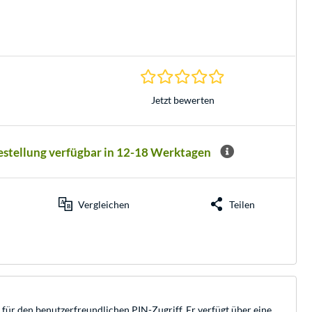
0.0 Sterne bei 0 Be
Jetzt bewerten
Bestellung verfügbar in 12-18 Werktagen
Vergleichen
Teilen
für den benutzerfreundlichen PIN-Zugriff. Er verfügt über eine