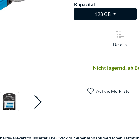
Kapazität:
128 GB
Details
Nicht lagernd, ab 
Auf die Merkliste
hardwareverschlüsselter USB-Stick mit einer alphanumerischen Tastatur 