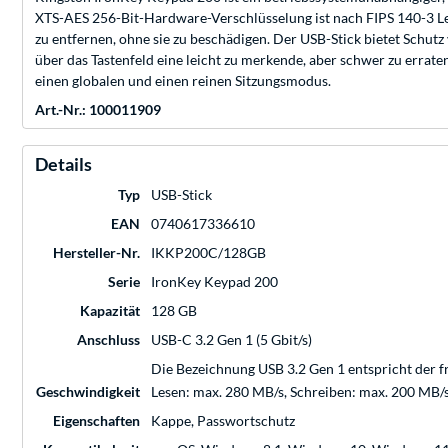
XTS-AES 256-Bit-Hardware-Verschlüsselung ist nach FIPS 140-3 Leve
zu entfernen, ohne sie zu beschädigen. Der USB-Stick bietet Schu
über das Tastenfeld eine leicht zu merkende, aber schwer zu erra
einen globalen und einen reinen Sitzungsmodus.
Art.-Nr.: 100011909
Details
Typ
USB-Stick
EAN
0740617336610
Hersteller-Nr.
IKKP200C/128GB
Serie
IronKey Keypad 200
Kapazität
128 GB
Anschluss
USB-C 3.2 Gen 1 (5 Gbit/s)
Die Bezeichnung USB 3.2 Gen 1 entspricht der f
Geschwindigkeit
Lesen: max. 280 MB/s, Schreiben: max. 200 MB/
Eigenschaften
Kappe, Passwortschutz