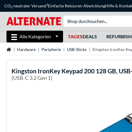
1
CO
neutraler Versand
Einfache Retouren-Abwicklung
Hilfe
&
Kontak
2
Alle Kategorien
TAGES
DEALS
REFURBIS
Startseite
Hardware
Peripherie
USB-Sticks
Kingston IronKey Ke
Kingston
IronKey Keypad 200 128 GB, USB-
(USB-C 3.2 Gen 1)