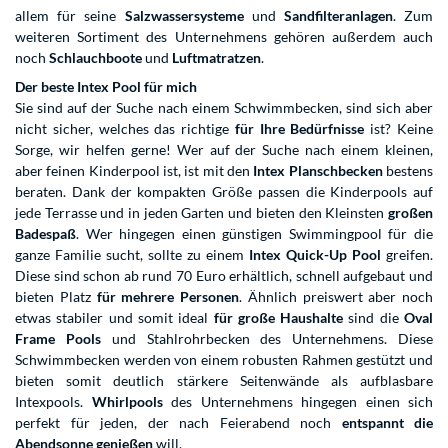
allem für seine
Salzwassersysteme
und
Sandfilteranlagen
. Zum
weiteren Sortiment des Unternehmens gehören außerdem auch
noch
Schlauchboote
und
Luftmatratzen
.
Der beste Intex Pool für mich
Sie sind auf der Suche nach einem Schwimmbecken, sind sich aber
nicht sicher, welches das richtige
für Ihre Bedürfnisse
ist? Keine
Sorge, wir helfen gerne! Wer auf der Suche nach einem kleinen,
aber feinen Kinderpool ist, ist mit den
Intex Planschbecken
bestens
beraten. Dank der kompakten Größe passen die Kinderpools auf
jede Terrasse und in jeden Garten und bieten den Kleinsten
großen
Badespaß
. Wer hingegen einen günstigen Swimmingpool für die
ganze Familie sucht, sollte zu einem
Intex Quick-Up Pool
greifen.
Diese sind schon ab rund 70 Euro erhältlich, schnell aufgebaut und
bieten Platz
für mehrere Personen
. Ähnlich preiswert aber noch
etwas stabiler und somit ideal
für große Haushalte
sind die
Oval
Frame Pools
und Stahlrohrbecken des Unternehmens. Diese
Schwimmbecken werden von einem robusten Rahmen gestützt und
bieten somit deutlich stärkere Seitenwände als aufblasbare
Intexpools.
Whirlpools
des Unternehmens hingegen einen sich
perfekt für jeden, der nach Feierabend noch
entspannt die
Abendsonne genießen
will.