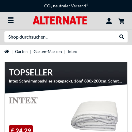
1
CO
neutraler Versand
2
Suche
Suche
Startseite
Garten
Garten-Marken
Intex
TOPSELLER
Intex Schwimmbadvlies abgepackt, 16m² 800x200cm, Schutzfolie
€ 24,29