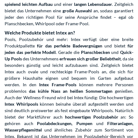
spielend leichten Aufbau
und einer
langen Lebensdauer
. Zeitgleich
bietet das Unternehmen eine
große Auswahl
an, sodass garantiert
jeder den richtigen Pool für seine Ansprüche findet – egal ob
Planschbecken, Whirlpool oder Frame-Pool.
Welche Produkte bietet Intex an?
Pools, Poolzubehör und mehr: Intex verfügt über eine breite
Produktpallette
für das perfekte Badevergnügen
und bietet
für
jeden das perfekte Modell
. Gerade die
Planschbecken
und
Quick-
Up Pools
des Unternehmens
erfreuen sich großer Beliebtheit
, da sie
besonders günstig und leicht aufzubauen sind. Zeitgleich bietet
Intex auch ovale und rechteckige Frame-Pools an, die sich für
größere Haushalte eignen und bequem im Garten aufgebaut
werden. In den
Intex Frame-Pools
können mehrere Personen
problemlos
das kühle Nass an heißen Sommertagen
genießen.
Auch der Wellness-Freund wird bei Intex fündig: Die hochwertigen
Intex Whirlpools
können beinahe überall aufgestellt werden und
sind deutlich preiswerter als fest eingebaute Whirlpools. Natürlich
bietet der Marktführer auch
hochwertiges Poolzubehör
an: So
gehören auch
Poolabdeckungen, Pumpen
und
Filteranlagen,
Wasserpflegemittel
und ähnliches Zubehör zum Sortiment von
Intex. Bekannt ist das Unternehmen im Poolzubehör-Bereich vor