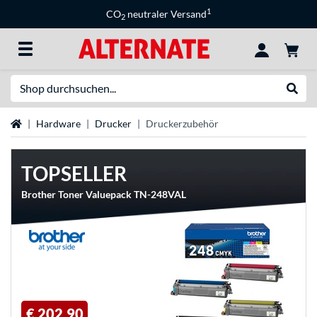
1
CO
neutraler Versand
2
Suche
Suche
Startseite
Hardware
Drucker
Druckerzubehör
TOPSELLER
Brother Toner Valuepack TN-248VAL
€ 202,90