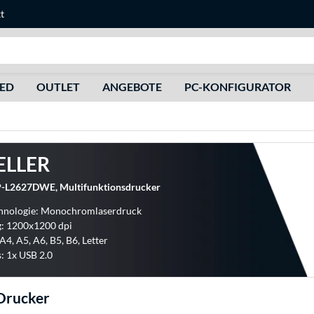
t
Suche
HED
OUTLET
ANGEBOTE
PC-KONFIGURATOR
ELLER
P-L2627DWE, Multifunktionsdrucker
hnologie: Monochromlaserdruck
g: 1200x1200 dpi
A4, A5, A6, B5, B6, Letter
: 1x USB 2.0
Drucker