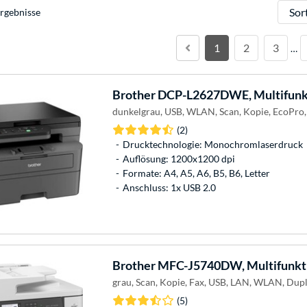
Sortie
rgebnisse
1
2
3
…
Brother
DCP-L2627DWE, Multifunk
dunkelgrau, USB, WLAN, Scan, Kopie, EcoPro,
(2)
Drucktechnologie: Monochromlaserdruck
Auflösung: 1200x1200 dpi
Formate: A4, A5, A6, B5, B6, Letter
Anschluss: 1x USB 2.0
Brother
MFC-J5740DW, Multifunkt
grau, Scan, Kopie, Fax, USB, LAN, WLAN, Dupl
(5)