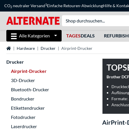
1
CO
neutraler Versand
Einfache Retouren-Abwicklung
Hilfe
&
Kontak
2
Alle Kategorien
TAGES
DEALS
REFURBIS
Startseite
Hardware
Drucker
Airprint-Drucker
Drucker
TOPS
Airprint-Drucker
Brother DC
3D-Drucker
Drucktec
Bluetooth-Drucker
Auflösun
Bondrucker
Formate: 
Anschluss
Etikettendrucker
Fotodrucker
AirPrint-
Laserdrucker