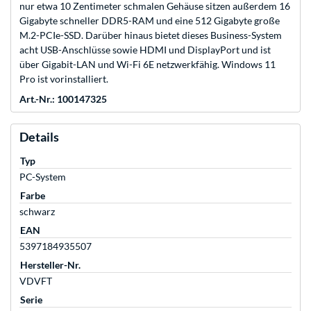
nur etwa 10 Zentimeter schmalen Gehäuse sitzen außerdem 16
Gigabyte schneller DDR5-RAM und eine 512 Gigabyte große
M.2-PCIe-SSD. Darüber hinaus bietet dieses Business-System
acht USB-Anschlüsse sowie HDMI und DisplayPort und ist
über Gigabit-LAN und Wi-Fi 6E netzwerkfähig. Windows 11
Pro ist vorinstalliert.
Art.-Nr.: 100147325
Details
Typ
PC-System
Farbe
schwarz
EAN
5397184935507
Hersteller-Nr.
VDVFT
Serie