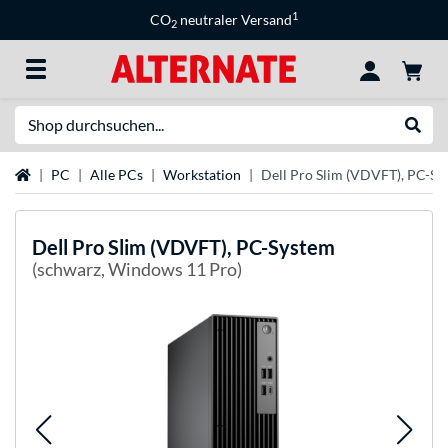
1
CO
neutraler Versand
2
Suche
Suche
Startseite
PC
Alle PCs
Workstation
Dell Pro Slim (VDVFT), PC-Sy
Dell
Pro Slim (VDVFT), PC-System
(schwarz, Windows 11 Pro)