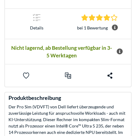
4.0 Stern
bei 1 Bewertung
Details
Nicht lagernd, ab Bestellung verfügbar in 3-
5 Werktagen
Produktbeschreibung
Der Pro Sim (VDVFT) von Dell liefert überzeugende und
zuverlässige Leistung für anspruchsvolle Workloads - auch mit
KI-Unterstützung. Dieser Rechner im kompakten Slim-Format
nutzt als Prozessor einen Intel® Core™ Ultra 5 235, der neben
14 Prozessorkernen auch eine dedizierte NPU bereitstellt. Im