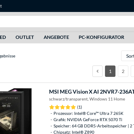
t
Suche
HED
OUTLET
ANGEBOTE
PC-KONFIGURATOR
Sortie
gebnisse
1
2
MSI
MEG Vision X AI 2NVR7-236AT
schwarz/transparent, Windows 11 Home
(1)
Prozessor: Intel® Core™ Ultra 7 265K
Grafik: NVIDIA GeForce RTX 5070 Ti
Speicher: 64 GB DDR5-Arbeitsspeicher | 2 
Chipsatz: Intel® Z890