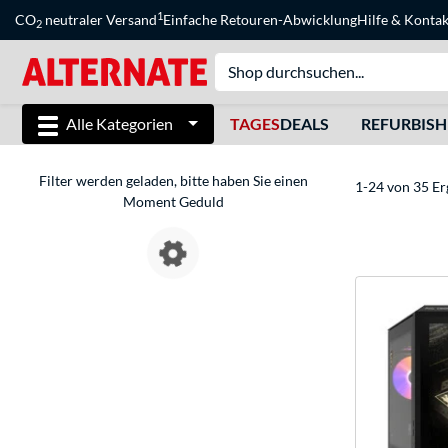
1
CO
neutraler Versand
Einfache Retouren-Abwicklung
Hilfe
&
Kontak
2
Alle Kategorien
TAGES
DEALS
REFURBIS
Filter werden geladen, bitte haben Sie einen
1-24 von 35 Er
Moment Geduld