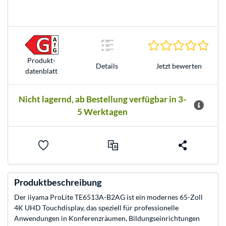
0.0 S
Produkt­
Jetzt bewerten
Details
datenblatt
Nicht lagernd, ab Bestellung verfügbar in 3-
5 Werktagen
Produktbeschreibung
Der iiyama ProLite TE6513A-B2AG ist ein modernes 65-Zoll
4K UHD Touchdisplay, das speziell für professionelle
Anwendungen in Konferenzräumen, Bildungseinrichtungen