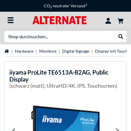
1
CO
neutraler Versand
2
Suche
Suche
Startseite
Hardware
Monitore
Digital Signage
Display mit Touchf
iiyama
ProLite TE6513A-B2AG, Public
Display
(schwarz (matt), UltraHD/4K, IPS, Touchscreen)