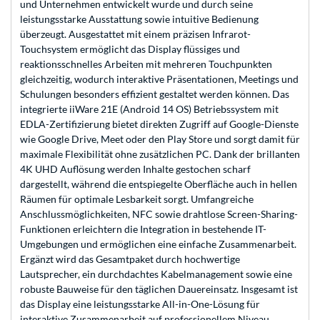
und Unternehmen entwickelt wurde und durch seine
leistungsstarke Ausstattung sowie intuitive Bedienung
überzeugt. Ausgestattet mit einem präzisen Infrarot-
Touchsystem ermöglicht das Display flüssiges und
reaktionsschnelles Arbeiten mit mehreren Touchpunkten
gleichzeitig, wodurch interaktive Präsentationen, Meetings und
Schulungen besonders effizient gestaltet werden können. Das
integrierte iiWare 21E (Android 14 OS) Betriebssystem mit
EDLA-Zertifizierung bietet direkten Zugriff auf Google-Dienste
wie Google Drive, Meet oder den Play Store und sorgt damit für
maximale Flexibilität ohne zusätzlichen PC. Dank der brillanten
4K UHD Auflösung werden Inhalte gestochen scharf
dargestellt, während die entspiegelte Oberfläche auch in hellen
Räumen für optimale Lesbarkeit sorgt. Umfangreiche
Anschlussmöglichkeiten, NFC sowie drahtlose Screen-Sharing-
Funktionen erleichtern die Integration in bestehende IT-
Umgebungen und ermöglichen eine einfache Zusammenarbeit.
Ergänzt wird das Gesamtpaket durch hochwertige
Lautsprecher, ein durchdachtes Kabelmanagement sowie eine
robuste Bauweise für den täglichen Dauereinsatz. Insgesamt ist
das Display eine leistungsstarke All-in-One-Lösung für
interaktive Zusammenarbeit auf professionellem Niveau.