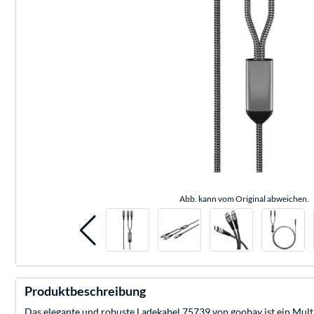
Abb. kann vom Original abweichen.
Produktbeschreibung
Das elegante und robuste Ladekabel 75739 von goobay ist ein Mult