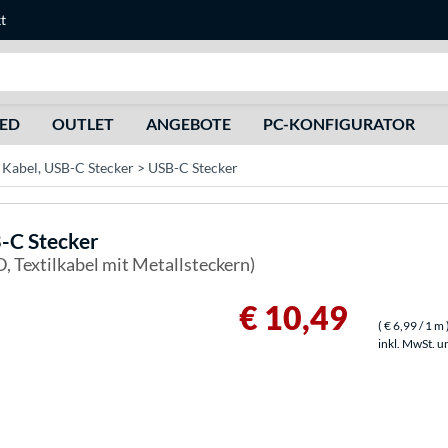
t
Suche
HED
OUTLET
ANGEBOTE
PC-KONFIGURATOR
 Kabel, USB-C Stecker > USB-C Stecker
B-C Stecker
D, Textilkabel mit Metallsteckern)
€ 10,49
(
€ 6,99
/ 1 m
inkl. MwSt. u