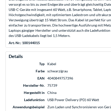
versorgt es so bis zu zwei Endgeräte und überträgt gleichzeitig Da
USB-C-Geräte mit insgesamt 60 Watt, z.B. Smartphone, Tablet, La
Höchstgeschwindigkeit, mit optimiertem Ladestrom und ultrakurzen
Verzweigung überträgt 15 Watt Strom. Das Kabel ist perfekt für un
einfacher zu transportieren. Die hochwertige Ausführung mit Metal
Laptops gängiger Hersteller und unterstützt auch die Ladefunktio
des USB-Ladekabels liegt bei 1,5 Metern.
Art.-Nr.: 100144015
Details
Typ
Kabel
Farbe
schwarz/grau
EAN
4040849757396
Hersteller-Nr.
75739
Hergestellt in
China
Ladefunktion
USB Power Delivery (PD) 60 Watt
Anwendungsbeispiel
Zum Laden und Synchronisieren von Ger