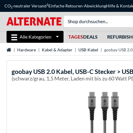
1
CO
neutraler Versand
Einfache Retouren-Abwicklung
Hilfe
&
Kontak
2
Alle Kategorien
TAGES
DEALS
REFURBIS
Startseite
Hardware
Kabel & Adapter
USB-Kabel
goobay USB 2.0
goobay
USB 2.0 Kabel, USB-C Stecker > US
(schwarz/grau, 1,5 Meter, Laden mit bis zu 60 Watt P