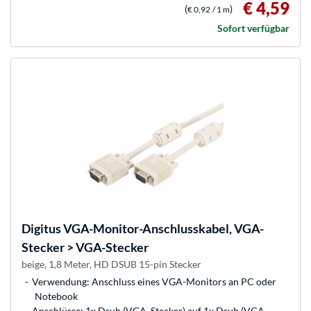
€ 4,59
(
)
€ 0,92
/ 1 m
Sofort verfügbar
Digitus
VGA-Monitor-Anschlusskabel, VGA-
Stecker > VGA-Stecker
beige, 1,8 Meter, HD DSUB 15-pin Stecker
Verwendung: Anschluss eines VGA-Monitors an PC oder
Notebook
Anschlüsse: 1x Dsub (VGA, Stecker) auf 1x Dsub (VGA,