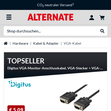
1
CO
neutraler Versand
2
Suche
Suche
Startseite
Hardware
Kabel & Adapter
VGA-Kabel
TOPSELLER
Digitus VGA-Monitor-Anschlusskabel, VGA-Stecker > VGA-Stecker
€ 5,09