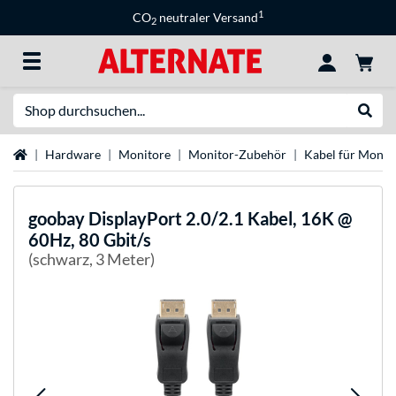
1
CO
neutraler Versand
2
Suche
Suche
Startseite
Hardware
Monitore
Monitor-Zubehör
Kabel für Monit
goobay
DisplayPort 2.0/2.1 Kabel, 16K @
60Hz, 80 Gbit/s
(schwarz, 3 Meter)