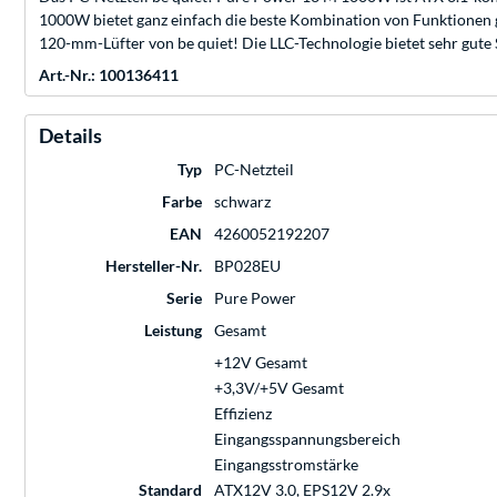
1000W bietet ganz einfach die beste Kombination von Funktionen gep
120-mm-Lüfter von be quiet! Die LLC-Technologie bietet sehr gute 
Art.-Nr.: 100136411
Details
Typ
PC-Netzteil
Farbe
schwarz
EAN
4260052192207
Hersteller-Nr.
BP028EU
Serie
Pure Power
Leistung
Gesamt
+12V Gesamt
+3,3V/+5V Gesamt
Effizienz
Eingangsspannungsbereich
Eingangsstromstärke
Standard
ATX12V 3.0, EPS12V 2.9x