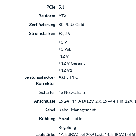
PCIe
5.1
Bauform
ATX
Zertifizierung
80 PLUS Gold
Stromstärken
+3,3 V
+5 V
+5 Vsb
-12 V
+12 V Gesamt
+12 V1
Leistungsfaktor-
Aktiv-PFC
Korrektur
Schalter
1x Netzschalter
Anschlüsse
1x 24-Pin-ATX12V-2.x, 1x 4+4-Pin-12V, 1x
Kabel
Kabel-Management
Kühlung
Anzahl Lüfter
Regelung
Lautstärke
14,8 dB(A) bei 20% Last, 14,8 dB(A) bei 5