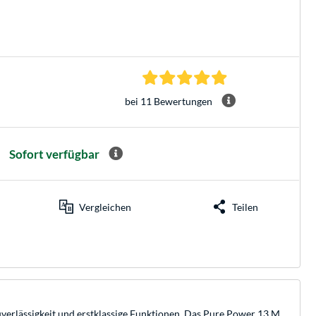
4.9 Sterne bei 11 B
bei 11 Bewertungen
Sofort verfügbar
Vergleichen
Teilen
uverlässigkeit und erstklassige Funktionen. Das Pure Power 13 M