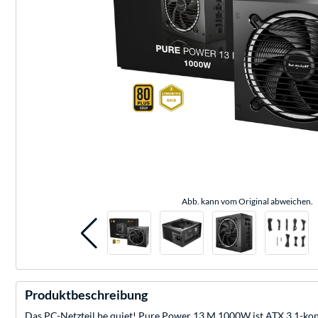
Abb. kann vom Original abweichen.
Produktbeschreibung
Das PC-Netzteil be quiet! Pure Power 13 M 1000W ist ATX 3.1-konf