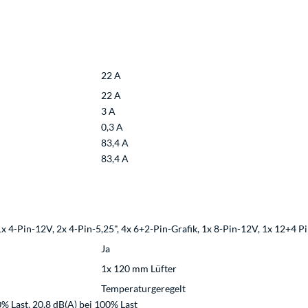
22 A
22 A
3 A
0,3 A
83,4 A
83,4 A
 4-Pin-12V, 2x 4-Pin-5,25", 4x 6+2-Pin-Grafik, 1x 8-Pin-12V, 1x 12+4 P
Ja
1x 120 mm Lüfter
Temperaturgeregelt
0% Last, 20,8 dB(A) bei 100% Last