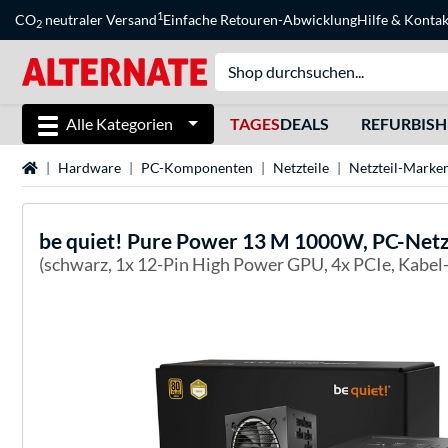
1
CO
neutraler Versand
Einfache Retouren-Abwicklung
Hilfe
&
Kontak
2
Alle Kategorien
TAGES
DEALS
REFURBIS
Startseite
Hardware
PC-Komponenten
Netzteile
Netzteil-Marke
be quiet!
Pure Power 13 M 1000W, PC-Netz
(schwarz, 1x 12-Pin High Power GPU, 4x PCIe, Kabe