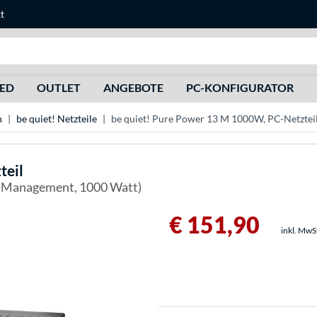
t
Suche
HED
OUTLET
ANGEBOTE
PC-KONFIGURATOR
n
be quiet! Netzteile
be quiet! Pure Power 13 M 1000W, PC-Netztei
teil
l-Management, 1000 Watt)
€ 151,90
inkl. MwS