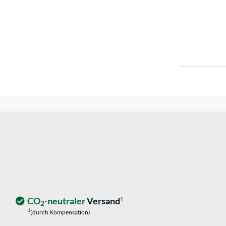
CO
-neutraler
Versand
1
2
1
(durch Kompensation)