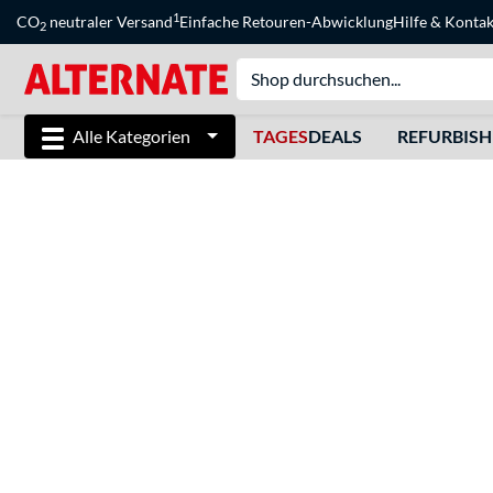
1
CO
neutraler Versand
Einfache Retouren-Abwicklung
Hilfe
&
Kontak
2
Alle Kategorien
TAGES
DEALS
REFURBIS