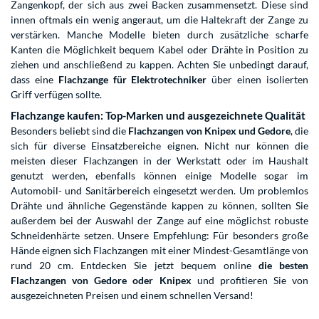
Zangenkopf, der sich aus zwei Backen zusammensetzt. Diese sind
innen oftmals ein wenig angeraut, um die Haltekraft der Zange zu
verstärken. Manche Modelle bieten durch zusätzliche scharfe
Kanten die Möglichkeit bequem Kabel oder Drähte in Position zu
ziehen und anschließend zu kappen. Achten Sie unbedingt darauf,
dass eine
Flachzange für Elektrotechniker
über einen isolierten
Griff verfügen sollte.
Flachzange kaufen: Top-Marken und ausgezeichnete Qualität
Besonders beliebt sind die
Flachzangen von Knipex und Gedore
, die
sich für diverse Einsatzbereiche eignen. Nicht nur können die
meisten dieser Flachzangen in der Werkstatt oder im Haushalt
genutzt werden, ebenfalls können einige Modelle sogar im
Automobil- und Sanitärbereich eingesetzt werden. Um problemlos
Drähte und ähnliche Gegenstände kappen zu können, sollten Sie
außerdem bei der Auswahl der Zange auf eine möglichst robuste
Schneidenhärte setzen. Unsere Empfehlung: Für besonders große
Hände eignen sich Flachzangen mit einer Mindest-Gesamtlänge von
rund 20 cm. Entdecken Sie jetzt bequem online
die besten
Flachzangen von Gedore oder Knipex
und profitieren Sie von
ausgezeichneten Preisen und einem schnellen Versand!