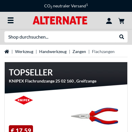
1
CO
neutraler Versand
2
Suche
Suche
Startseite
Werkzeug
Handwerkzeug
Zangen
Flachzangen
TOPSELLER
KNIPEX Flachrundzange 25 02 160 , Greifzange
€ 17,59