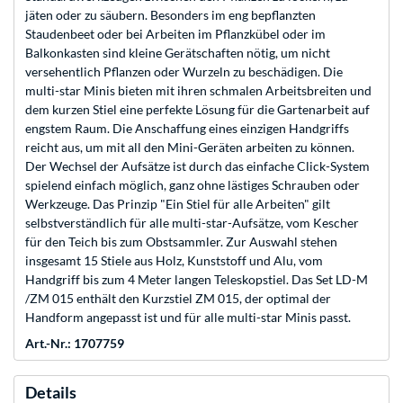
jäten oder zu säubern. Besonders im eng bepflanzten
Staudenbeet oder bei Arbeiten im Pflanzkübel oder im
Balkonkasten sind kleine Gerätschaften nötig, um nicht
versehentlich Pflanzen oder Wurzeln zu beschädigen. Die
multi-star Minis bieten mit ihren schmalen Arbeitsbreiten und
dem kurzen Stiel eine perfekte Lösung für die Gartenarbeit auf
engstem Raum. Die Anschaffung eines einzigen Handgriffs
reicht aus, um mit all den Mini-Geräten arbeiten zu können.
Der Wechsel der Aufsätze ist durch das einfache Click-System
spielend einfach möglich, ganz ohne lästiges Schrauben oder
Werkzeuge. Das Prinzip "Ein Stiel für alle Arbeiten" gilt
selbstverständlich für alle multi-star-Aufsätze, vom Kescher
für den Teich bis zum Obstsammler. Zur Auswahl stehen
insgesamt 15 Stiele aus Holz, Kunststoff und Alu, vom
Handgriff bis zum 4 Meter langen Teleskopstiel. Das Set LD-M
/ZM 015 enthält den Kurzstiel ZM 015, der optimal der
Handform angepasst ist und für alle multi-star Minis passt.
Art.-Nr.: 1707759
Details