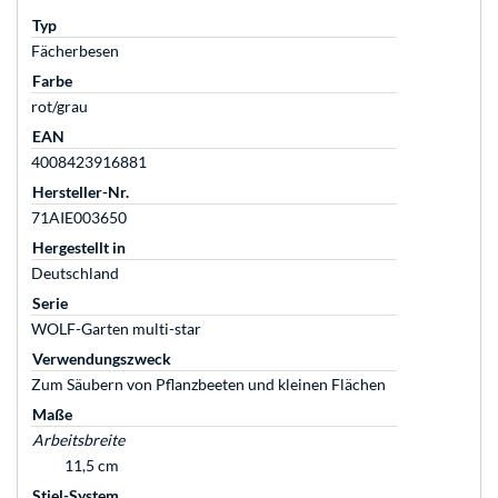
Typ
Fächerbesen
Farbe
rot/grau
EAN
4008423916881
Hersteller-Nr.
71AIE003650
Hergestellt in
Deutschland
Serie
WOLF-Garten multi-star
Verwendungszweck
Zum Säubern von Pflanzbeeten und kleinen Flächen
Maße
Arbeitsbreite
11,5 cm
Stiel-System