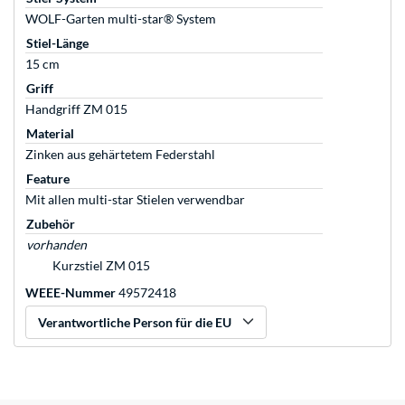
WOLF-Garten multi-star® System
Stiel-Länge
15 cm
Griff
Handgriff ZM 015
Material
Zinken aus gehärtetem Federstahl
Feature
Mit allen multi-star Stielen verwendbar
Zubehör
vorhanden
Kurzstiel ZM 015
WEEE-Nummer
49572418
Verantwortliche Person für die EU