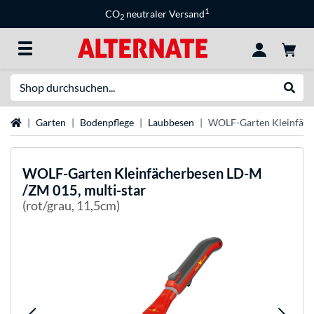
1
CO
neutraler Versand
2
Suche
Suche
Startseite
Garten
Bodenpflege
Laubbesen
WOLF-Garten Kleinfäch
WOLF-Garten
Kleinfächerbesen LD-M
/ZM 015, multi-star
(rot/grau, 11,5cm)