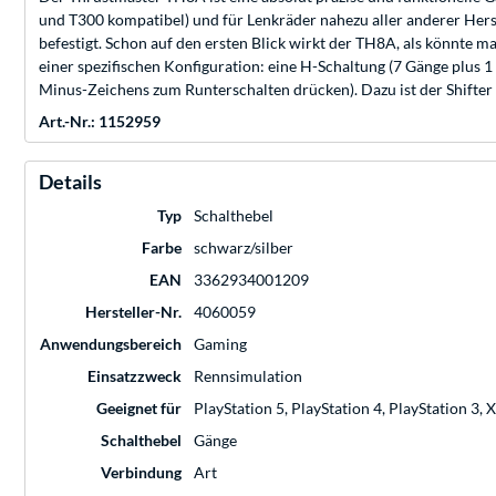
und T300 kompatibel) und für Lenkräder nahezu aller anderer Herstel
befestigt. Schon auf den ersten Blick wirkt der TH8A, als könnte 
einer spezifischen Konfiguration: eine H-Schaltung (7 Gänge plus 
Minus-Zeichens zum Runterschalten drücken). Dazu ist der Shifter 
Art.-Nr.: 1152959
Details
Typ
Schalthebel
Farbe
schwarz/silber
EAN
3362934001209
Hersteller-Nr.
4060059
Anwendungsbereich
Gaming
Einsatzzweck
Rennsimulation
Geeignet für
PlayStation 5, PlayStation 4, PlayStation 3
Schalthebel
Gänge
Verbindung
Art