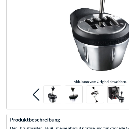
Abb. kann vom Original abweichen.
Produktbeschreibung
Der Thrustmaster TH8A ist eine absolut präzise und funktionelle 