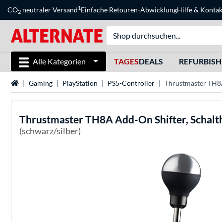
1
CO
neutraler Versand
Einfache Retouren-Abwicklung
Hilfe
&
Kontak
2
Alle Kategorien
TAGES
DEALS
REFURBIS
Startseite
Gaming
PlayStation
PS5-Controller
Thrustmaster TH8A
Thrustmaster
TH8A Add-On Shifter, Schalt
(schwarz/silber)