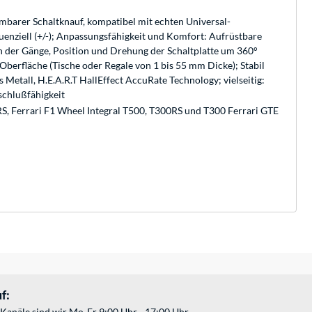
hmbarer Schaltknauf, kompatibel mit echten Universal-
uenziell (+/-); Anpassungsfähigkeit und Komfort: Aufrüstbare
en der Gänge, Position und Drehung der Schaltplatte um 360°
erfläche (Tische oder Regale von 1 bis 55 mm Dicke); Stabil
Metall, H.E.A.R.T HallEffect AccuRate Technology; vielseitig:
nschlußfähigkeit
0RS, Ferrari F1 Wheel Integral T500, T300RS und T300 Ferrari GTE
f:
Kanäle sind wir Mo-Fr 9:00 Uhr - 17:00 Uhr