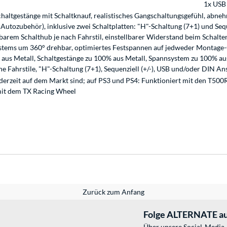
1x USB
haltgestänge mit Schaltknauf, realistisches Gangschaltungsgefühl, abne
 Autozubehör), inklusive zwei Schaltplatten: "H"-Schaltung (7+1) und Seq
barem Schalthub je nach Fahrstil, einstellbarer Widerstand beim Schalt
tems um 360° drehbar, optimiertes Festspannen auf jedweder Montage-Ob
us Metall, Schaltgestänge zu 100% aus Metall, Spannsystem zu 100% aus 
he Fahrstile, "H"-Schaltung (7+1), Sequenziell (+/-), USB und/oder DIN A
 derzeit auf dem Markt sind; auf PS3 und PS4: Funktioniert mit den T50
mit dem TX Racing Wheel
Zurück zum Anfang
Folge ALTERNATE au
Über unsere Social-Media-