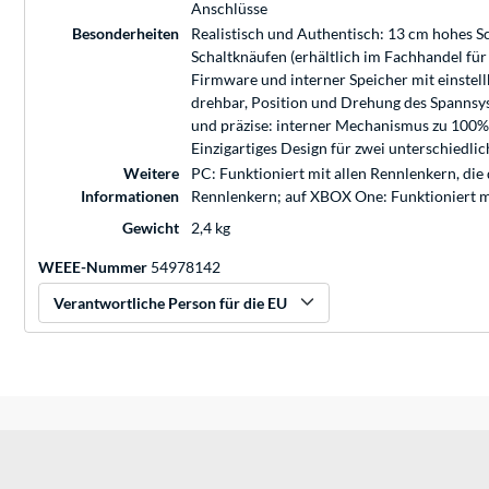
Anschlüsse
Besonderheiten
Realistisch und Authentisch: 13 cm hohes Sc
Schaltknäufen (erhältlich im Fachhandel für
Firmware und interner Speicher mit einstell
drehbar, Position und Drehung des Spannsys
und präzise: interner Mechanismus zu 100% a
Einzigartiges Design für zwei unterschiedlic
Weitere
PC: Funktioniert mit allen Rennlenkern, die
Informationen
Rennlenkern; auf XBOX One: Funktioniert 
Gewicht
2,4 kg
WEEE-Nummer
54978142
Verantwortliche Person für die EU