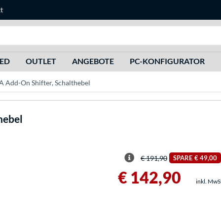
t
Suche
HED
OUTLET
ANGEBOTE
PC-KONFIGURATOR
 Add-On Shifter, Schalthebel
hebel
€ 191,90
SPARE
€ 49,00
€ 142,90
inkl. MwS