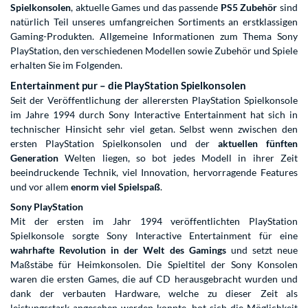
Spielkonsolen
, aktuelle Games und das passende
PS5 Zubehör
sind
natürlich Teil unseres umfangreichen Sortiments an erstklassigen
Gaming-Produkten. Allgemeine Informationen zum Thema Sony
PlayStation, den verschiedenen Modellen sowie Zubehör und Spiele
erhalten Sie im Folgenden.
Entertainment pur – die PlayStation Spielkonsolen
Seit der Veröffentlichung der allerersten PlayStation Spielkonsole
im Jahre 1994 durch Sony Interactive Entertainment hat sich in
technischer Hinsicht sehr viel getan. Selbst wenn zwischen den
ersten PlayStation Spielkonsolen und der
aktuellen fünften
Generation
Welten liegen, so bot jedes Modell in ihrer Zeit
beeindruckende Technik, viel Innovation, hervorragende Features
und vor allem
enorm viel Spielspaß
.
Sony PlayStation
Mit der ersten im Jahr 1994 veröffentlichten PlayStation
Spielkonsole sorgte Sony Interactive Entertainment für eine
wahrhafte Revolution in der Welt des Gamings
und setzt neue
Maßstäbe für Heimkonsolen. Die Spieltitel der Sony Konsolen
waren die ersten Games, die auf CD herausgebracht wurden und
dank der verbauten Hardware, welche zu dieser Zeit als
leistungsstark angesehen werden konnte, bot sich die Möglichkeit