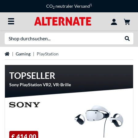
1
CO
neutraler Versand
2
Suche
Suche
Startseite
Gaming
PlayStation
TOPSELLER
Sony PlayStation VR2, VR-Brille
€ 414,00