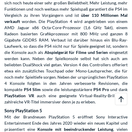
sich noch heute einer sehr großen Beliebtheit. Mehr Leistung, mehr
Funktionen und noch weitaus mehr Spielspaß garantiert die PS4 im
Vergleich zu ihren Vorgängern und ist
über 110 Millionen Mal
verkauft
worden. Die PlayStation 4 wird angetrieben von einem
AMD Jaguar x86 Octa-Core-Prozessor (1,6 GHz Takt), einem
Radeon basierten Grafikprozessor mit 800 MHz und ganzen 8
Gigabyte GDDR5 RAM. Verbaut ist darüber hinaus ein Blu-Ray-
Laufwerk, so dass die PS4 nicht nur für Spiele geeignet ist, sondern
die Konsole auch als
Abspielgerät für Filme und Serien
eingesetzt
werden kann. Neben der Spielkonsole selbst hat sich auch am
beliebten DualShock viel getan. Version 4 des Controllers offeriert
etwa ein zusätzliches Touchpad oder Mono-Lautsprecher, die für
noch mehr Spieltiefe sorgen. Neben der ursprünglichen PlayStation
4 Konsole folgten in den Jahren verbesserte Revisionen, die
kompakte
PS4 Slim
sowie die leistungsstärkere
PS4 Pro
und dank
PlayStation VR
auch eine geeignete Virtual-Reality-Brille, um
zahlreiche VR-Titel immersiver denn je zu erleben.
Sony PlayStation 5
Mit der Brandneuen PlayStation 5 eröffnet Sony Interactive
Entertainment Ende des Jahres 2020 wieder ein neues Kapitel und
präsentiert eine
Konsole mit beeindruckender Leistung
, vielen