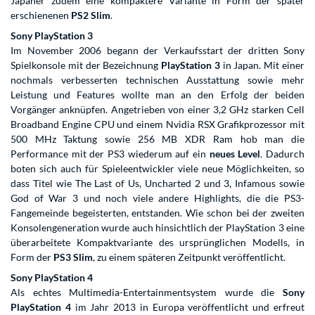
Japaner zudem eine kompaktere Variante in Form der später
erschienenen
PS2 Slim
.
Sony PlayStation 3
Im November 2006 begann der Verkaufsstart der dritten Sony
Spielkonsole mit der Bezeichnung
PlayStation 3
in Japan. Mit einer
nochmals verbesserten technischen Ausstattung sowie mehr
Leistung und Features wollte man an den Erfolg der beiden
Vorgänger anknüpfen. Angetrieben von einer 3,2 GHz starken Cell
Broadband Engine CPU und einem Nvidia RSX Grafikprozessor mit
500 MHz Taktung sowie 256 MB XDR Ram hob man die
Performance mit der PS3 wiederum auf ein
neues Level
. Dadurch
boten sich auch für Spieleentwickler viele neue Möglichkeiten, so
dass Titel wie The Last of Us, Uncharted 2 und 3, Infamous sowie
God of War 3 und noch viele andere Highlights, die die PS3-
Fangemeinde begeisterten, entstanden. Wie schon bei der zweiten
Konsolengeneration wurde auch hinsichtlich der PlayStation 3 eine
überarbeitete Kompaktvariante des ursprünglichen Modells, in
Form der
PS3 Slim
, zu einem späteren Zeitpunkt veröffentlicht.
Sony PlayStation 4
Als echtes Multimedia-Entertainmentsystem wurde die
Sony
PlayStation 4
im Jahr 2013 in Europa veröffentlicht und erfreut