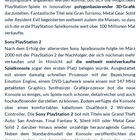
PlayStation-Spiele in innovativer
polygonbasierender 3D-Grafik
darzustellen. Fantastische Titel wie Gran Turismo, Metal Gear Solid
oder Resident Evil begeisterten weltweit zudem die Massen, so dass
sich die erste PlayStation Spielkonsole weit über 100 Millionen Mal
verkaufte.
Sony PlayStation 2
Nach dem Erfolg der allerersten Sony Spielkonsole folgte im März
2000 mit der PlayStation 2 der Nachfolger, der sich nochmals mehr
verkaufen und in Hinsicht auf
die weltweit meistverkaufte
Spielkonsole
sogar den ersten Platz belegen würde. Ausgestattet
mit einem damalig schnellen Prozessor mit der Bezeichnung
Emotion Engine, einem DVD-Laufwerk sowie einem mit 147 MHz
getakteten Graphics Synthesizer Grafikprozessor bot die neue
Konsole so einiges, um Spiele noch schöner, detailreicher und auch
hochauflösender darstellen zu können. Zudem verfügte die Konsole
über einen komfortablen kabellosen DualShock 2 Wireless-
Controller. Die
Sony PlayStation 2
bot mit Titeln wie Grand Theft
Auto: San Andreas, Final Fantasy X, Silent Hill oder Metal Gear
Solid 2 darüber hinaus wieder unzählige herausragende Games.
Neben dem Standardmodell der Konsole veröffentlichten die