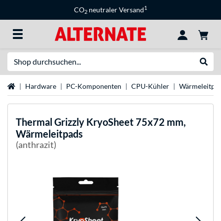
1
CO
neutraler Versand
2
Suche
Suche
Startseite
Hardware
PC-Komponenten
CPU-Kühler
Wärmeleitpas
Thermal Grizzly
KryoSheet 75x72 mm,
Wärmeleitpads
(anthrazit)