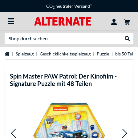
1
CO
neutraler Versand
2
Suche
Suche
Startseite
Spielzeug
Geschicklichkeitsspielzeug
Puzzle
bis 50 Teile
Spin Master
PAW Patrol: Der Kinofilm -
Signature Puzzle mit 48 Teilen