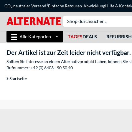
1
CO
neutraler Versand
Einfache Retouren-Abwicklung
Hilfe
&
Kontak
2
Alle Kategorien
TAGES
DEALS
REFURBIS
Der Artikel ist zur Zeit leider nicht verfügbar.
Sollten Sie Interesse an einem Alternativprodukt haben, können Sie 
Rufnummer:
+49 (0) 6403 - 90 50 40
Startseite