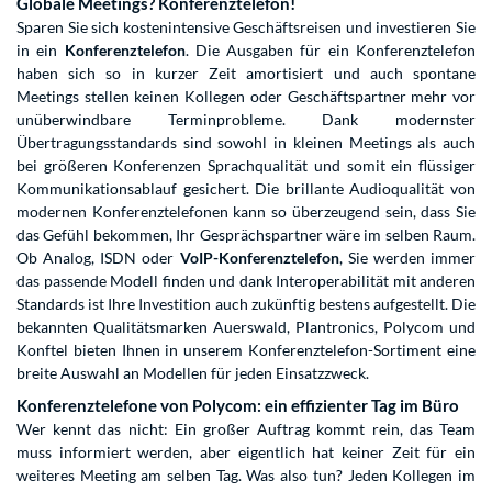
Globale Meetings? Konferenztelefon!
Sparen Sie sich kostenintensive Geschäftsreisen und investieren Sie
in ein
Konferenztelefon
. Die Ausgaben für ein Konferenztelefon
haben sich so in kurzer Zeit amortisiert und auch spontane
Meetings stellen keinen Kollegen oder Geschäftspartner mehr vor
unüberwindbare Terminprobleme. Dank modernster
Übertragungsstandards sind sowohl in kleinen Meetings als auch
bei größeren Konferenzen Sprachqualität und somit ein flüssiger
Kommunikationsablauf gesichert. Die brillante Audioqualität von
modernen Konferenztelefonen kann so überzeugend sein, dass Sie
das Gefühl bekommen, Ihr Gesprächspartner wäre im selben Raum.
Ob Analog, ISDN oder
VoIP-Konferenztelefon
, Sie werden immer
das passende Modell finden und dank Interoperabilität mit anderen
Standards ist Ihre Investition auch zukünftig bestens aufgestellt. Die
bekannten Qualitätsmarken Auerswald, Plantronics, Polycom und
Konftel bieten Ihnen in unserem Konferenztelefon-Sortiment eine
breite Auswahl an Modellen für jeden Einsatzzweck.
Konferenztelefone von Polycom: ein effizienter Tag im Büro
Wer kennt das nicht: Ein großer Auftrag kommt rein, das Team
muss informiert werden, aber eigentlich hat keiner Zeit für ein
weiteres Meeting am selben Tag. Was also tun? Jeden Kollegen im