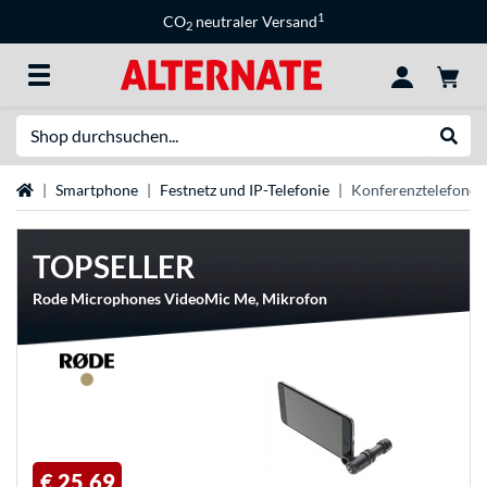
1
CO
neutraler Versand
2
Suche
Suche
Startseite
Smartphone
Festnetz und IP-Telefonie
Konferenztelefone
TOPSELLER
Rode Microphones VideoMic Me, Mikrofon
€ 25,69