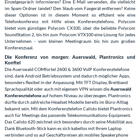
Einzelgespräch informieren? Eine E-Mail versenden, die vielleicht
im Spam Ordner landet? Den Staub vom Faxgerät entfernen? Keine
dieser Optionen ist in diesem Moment so effizient wie eine
Telefonkonferenz mit Hilfe eines Konferenztelefons. Polycom
bietet vom günstigen Polycom CX100, über die beliebte Polycom
SoundStation 2, bis hin zum Polycom VTX100 eine Lösung für jedes
Unternehmen - vom kleinen Meetingraum bis hin zum großen
Konferenzsaal.
Die Konferenz von morgen: Auerswald, Plantronics und
Konftel
Die Auerswald COMfortel 2600 & 3600 VoIP Konferenztelefone
sind, dank Android Betriebssystem und dadurch möglicher Apps,
besonders flexibel in der Anpassung. Mit TFT Display, Breitband
Sprachqualität oder auch mit eigenem VPN wissen die
Auerswald
Konferenztelefone
auf hohem Niveau zu überzeugen. Plantronics
dürfte durch zahlreiche Headset Modelle bereits im Büro-Alltag
bekannt sein. Mit dem Konferenztelefon Calisto bietet Plantronics
auch für Meetings das passende Telekommunikations-Equipment.
Das Calisto 620 zeichnet sich besonders durch seine Mobilität aus.
Dank Bluetooth-Stick kann es sich kabellos mit Ihrem Laptop
verbinden und so auf Geschäftsreisen als mobiles Speakerphone