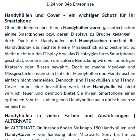
1-24 von 346 Ergebnisse
Handyhüllen und Cover – ein wichtiger Schutz für Ihr
Smartphone
Ohne die kleinen aber feinen
Handyhüllen
wären garantiert schon
einige Smartphones bzw. deren Displays zu Bruche gegangen –
doch Dank der Handyhüllen und
Handytaschen
überlebt Ihr
Handydisplay das nächste kleine Missgeschick ganz bestimmt. So
bleibt nicht nur das Display bzw. das Displayglas Ihres Smartphones
geschützt, sondern auch die äußere Bedeckung wird vor unnötigen
Kratzern oder Rissen bewahrt. Doch so mache Manöver und
Missgeschicke lassen sich trotz der Handyhüllen und Handytaschen
einfach nicht vermeiden. Dennoch sind Handyhüllen und Handy-
Cover immer eine Investition wert. Eine
Handyhülle
ist nicht
wirklich teuer und dennoch bietet Sie Ihrem Smartphone einen
optimalen Schutz – zudem geben Handyhüllen auch optisch noch so
einiges her.
Handyhüllen in vielen Farben und Ausführungen |
ALTERNATE
Im ALTERNATE-Onlineshop finden Sie knapp 180 Handyhüllen und
Handy-Cover
– von Samsung über Microsoft, Sony bis hin zu