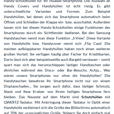
Handy-Schutzhüllen für Ihr Huawei-Smartphone. Die Auswahl an
Handy Covers und Handyhüllen ist echt riesig. Es gibt
unterschiedliche Varianten und Formen. Zum Beispiel
Handyhüllen, bei denen sich das Smartphone automatisch beim
Öffnen und Schließen der Klappe ein- bzw. ausschaltet. Außerdem
lassen sich bei diesen Handy-Schutzhüllen einige Funktionen des
Smartphones durch ein Sichtfenster bedienen. Bei den Samsung
Handytaschen nennt man diese Funktion „S-View“. Diese Variante
von Handyhülle bzw. Handycover nennt sich „Flip Case“. Die
meisten aufklappbaren Handyhüllen haben noch einen weiteren
großen Vorteil: Sie verfügen häufig über Fächer für Kreditkarten.
Darin lässt sich aber beispielsweiße auch Bargeld verstauen – somit
spart man sich das herumschleppen lästiger Handtaschen oder
ähnliches während des Disco- oder Bar-Besuchs. Achja… Was
wären unsere Smartphones nur ohne die Handyhüllen? Die
Handytaschen bewahren Ihr Smartphone nicht nur vor einem
Displayschaden… Sie sorgen auch dafür, dass lästiger Schmutz,
Staub und fiese Kratzer von Ihrem heiligen Smartphone fern
bleiben. Das Neueste auf dem Markt sind
Schutzhüllen
mit
QWERTZ-Tastatur. Mit Anbringung dieser Tastatur in Optik einer
Handyhülle verkleinert sich die Größe des Bildschirms automatisch
auf 70% der ursprünglichen Größe. Stöbern Sie doch einfach mal