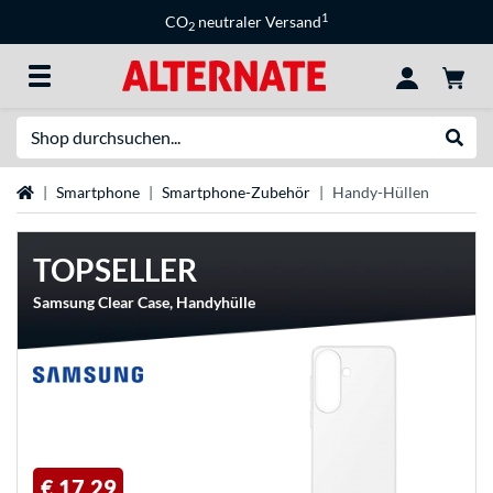
1
CO
neutraler Versand
2
Suche
Suche
Startseite
Smartphone
Smartphone-Zubehör
Handy-Hüllen
TOPSELLER
Samsung Clear Case, Handyhülle
€ 17,29