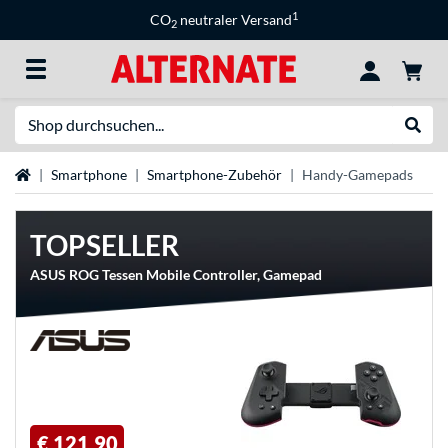
1
CO
neutraler Versand
2
Suche
Suche
Startseite
Smartphone
Smartphone-Zubehör
Handy-Gamepads
TOPSELLER
ASUS ROG Tessen Mobile Controller, Gamepad
€ 121,90