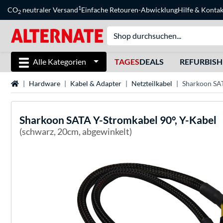
1
CO
neutraler Versand
Einfache Retouren-Abwicklung
Hilfe
&
Kontak
2
Alle Kategorien
TAGES
DEALS
REFURBIS
Startseite
Hardware
Kabel & Adapter
Netzteilkabel
Sharkoon SAT
Sharkoon
SATA Y-Stromkabel 90°, Y-Kabel
(schwarz, 20cm, abgewinkelt)