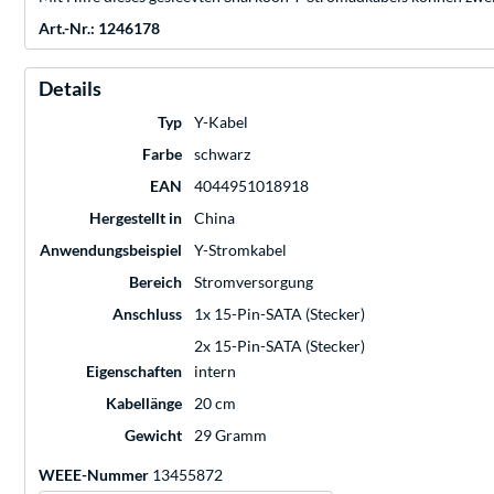
Art.-Nr.: 1246178
Details
Typ
Y-Kabel
Farbe
schwarz
EAN
4044951018918
Hergestellt in
China
Anwendungsbeispiel
Y-Stromkabel
Bereich
Stromversorgung
Anschluss
1x 15-Pin-SATA (Stecker)
2x 15-Pin-SATA (Stecker)
Eigenschaften
intern
Kabellänge
20 cm
Gewicht
29 Gramm
WEEE-Nummer
13455872