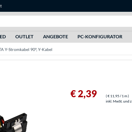
t
Suche
HED
OUTLET
ANGEBOTE
PC-KONFIGURATOR
A Y-Stromkabel 90°, Y-Kabel
€ 2,39
(
€ 11,95
/ 1 m
)
inkl. MwSt. und 