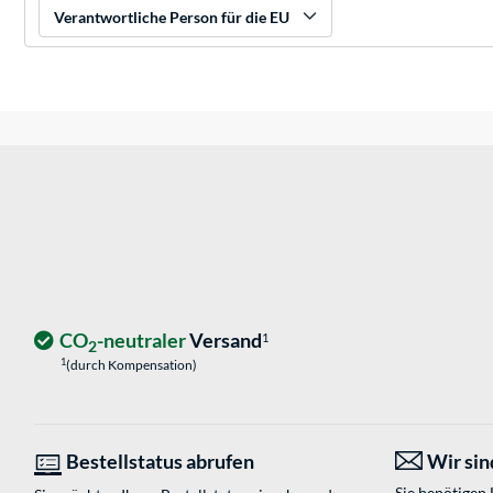
Verantwortliche Person für die EU
CO
-neutraler
Versand
1
2
1
(durch Kompensation)
Bestellstatus abrufen
Wir sind
Sie benötigen