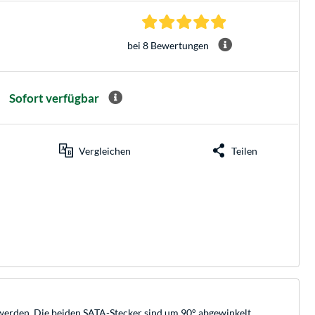
4.9 Sterne bei 8 Be
bei 8 Bewertungen
Sofort verfügbar
Vergleichen
Teilen
werden. Die beiden SATA-Stecker sind um 90° abgewinkelt.