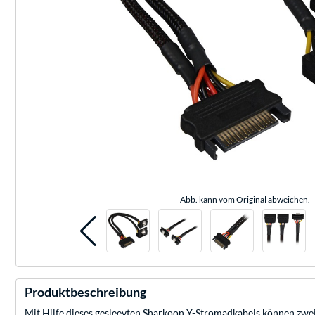
Abb. kann vom Original abweichen.
Produktbeschreibung
Mit Hilfe dieses gesleevten Sharkoon Y-Stromadkabels können zwe