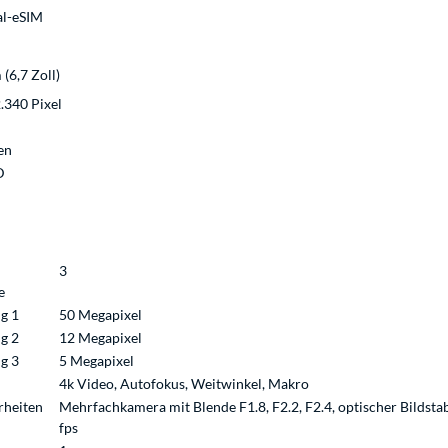
al-eSIM
(6,7 Zoll)
2.340 Pixel
en
D
3
e
g 1
50 Megapixel
g 2
12 Megapixel
g 3
5 Megapixel
4k Video, Autofokus, Weitwinkel, Makro
rheiten
Mehrfachkamera mit Blende F1.8, F2.2, F2.4, optischer Bildstab
fps