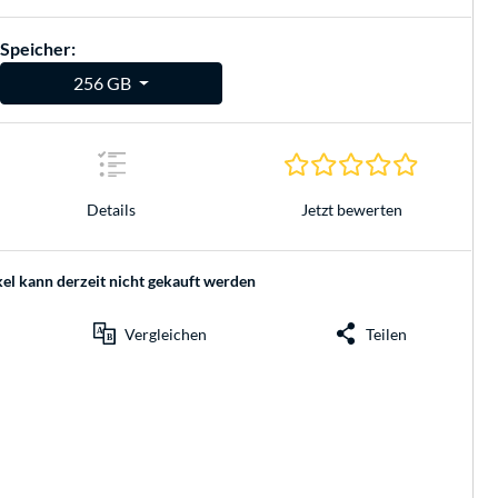
Speicher:
256 GB
0.0 Sterne 
Jetzt bewerten
Details
kel kann derzeit nicht gekauft werden
Vergleichen
Teilen