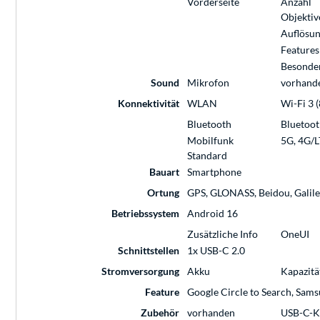
Vorderseite
Anzahl
Objektiv
Auflösun
Features
Besonde
Sound
Mikrofon
vorhand
Konnektivität
WLAN
Wi-Fi 3 (
Bluetooth
Bluetoot
Mobilfunk
5G, 4G/
Standard
Bauart
Smartphone
Ortung
GPS, GLONASS, Beidou, Galil
Betriebssystem
Android 16
Zusätzliche Info
OneUI
Schnittstellen
1x USB-C 2.0
Stromversorgung
Akku
Kapazitä
Feature
Google Circle to Search, Sam
Zubehör
vorhanden
USB-C-Ka