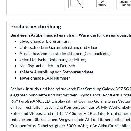
Sicherhe
hinwei
Produktbeschreibung
Bei diesem Artikel handelt es sich um Ware, die für den europäisc
abweichender Lieferumfang
Unterschiede in Garantieleistung und -dauer
Ausschluss von Herstelleraktionen (Cashback etc.)
keine Deutsche Bedienungsanleitung
Menüsprache nicht in Deutsch
spätere Ausrollung von Softwareupdates
abweichende EAN Nummer
Schlank, intuitiv und beeindruckend: Das Samsung Galaxy A57 5G üb
eleganten Silhouette und hat mit dem Exynos 1680 Achtkern-Prozes
(6,7") große AMOLED-Display ist mit Corning Gorilla Glass Victus
einfach festhalten lassen. Die Kombination aus 50 MP Weitwinkel-
Fotos und Videos. Und mit 12 MP Super HDR auf der Frontkamera se
reduziertem Bildrauschen. Wegweisende AI-Funktionen helfen bei 
Gruppenfotos. Dabei sorgt der 5000 mAh große Akku für reichlich