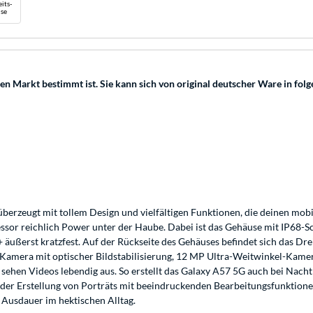
its-
se
hen Markt bestimmt ist. Sie kann sich von original deutscher Ware in fo
erzeugt mit tollem Design und vielfältigen Funktionen, die deinen mobi
sor reichlich Power unter der Haube. Dabei ist das Gehäuse mit IP68-Sc
+ äußerst kratzfest. Auf der Rückseite des Gehäuses befindet sich das 
Kamera mit optischer Bildstabilisierung, 12 MP Ultra-Weitwinkel-Kamer
hen Videos lebendig aus. So erstellt das Galaxy A57 5G auch bei Nacht 
der Erstellung von Porträts mit beeindruckenden Bearbeitungsfunktione
 Ausdauer im hektischen Alltag.