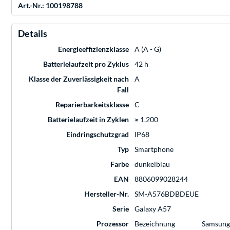
Art.-Nr.: 100198788
Details
Energieeffizienzklasse
A (A - G)
Batterielaufzeit pro Zyklus
42 h
Klasse der Zuverlässigkeit nach
A
Fall
Reparierbarkeitsklasse
C
Batterielaufzeit in Zyklen
≥ 1.200
Eindringschutzgrad
IP68
Typ
Smartphone
Farbe
dunkelblau
EAN
8806099028244
Hersteller-Nr.
SM-A576BDBDEUE
Serie
Galaxy A57
Prozessor
Bezeichnung
Samsung 