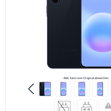
Abb. kann vom Original abweichen.
!