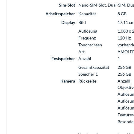
Sim-Slot
Nano-SIM-Slot, Dual-SIM, Du
Arbeitsspeicher
Kapazität
8 GB
Display
Bild
17,11 cm 
Auflösung
1.080 x 
Frequenz
120 Hz
Touchscreen
vorhand
Art
AMOLE
Festspeicher
Anzahl
1
Gesamtkapazität
256 GB
Speicher 1
256 GB
Kamera
Rückseite
Anzahl
Objektiv
Auflösun
Auflösun
Auflösun
Features
Besonde