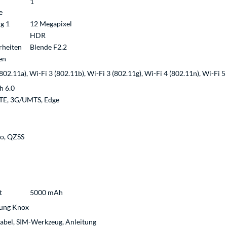
1
e
g 1
12 Megapixel
HDR
rheiten
Blende F2.2
en
802.11a), Wi-Fi 3 (802.11b), Wi-Fi 3 (802.11g), Wi-Fi 4 (802.11n), Wi-Fi 5
h 6.0
LTE, 3G/UMTS, Edge
eo, QZSS
t
5000 mAh
sung Knox
bel, SIM-Werkzeug, Anleitung