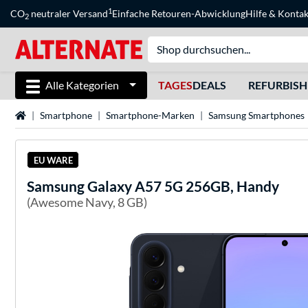
1
CO
neutraler Versand
Einfache Retouren-Abwicklung
Hilfe
&
Kontak
2
Alle Kategorien
TAGES
DEALS
REFURBIS
Startseite
Smartphone
Smartphone-Marken
Samsung Smartphones
EU WARE
Samsung
Galaxy A57 5G 256GB, Handy
(Awesome Navy, 8 GB)