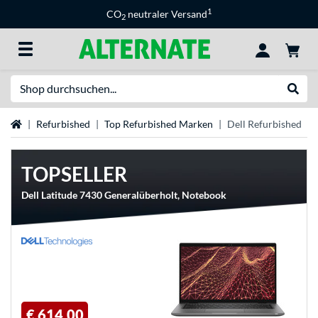
1
CO
neutraler Versand
2
Suche
Suche
Startseite
Refurbished
Top Refurbished Marken
Dell Refurbished
TOPSELLER
Dell Latitude 7430 Generalüberholt, Notebook
€ 614,00