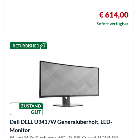
€ 614,00
Sofort verfügbar
REFURBISHED
ZUSTAND
GUT
Dell
DELL U3417W Generalüberholt, LED-
Monitor
86 cm (34 Zoll), schwarz, WQHD, IPS, Curved, HDMI, DP,