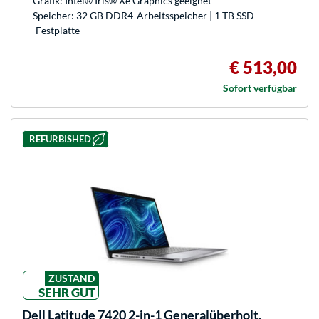
Grafik: Intel® Iris® Xe Graphics geeignet
Speicher: 32 GB DDR4-Arbeitsspeicher | 1 TB SSD-
Festplatte
€ 513,00
Sofort verfügbar
REFURBISHED
ZUSTAND
SEHR GUT
Dell
Latitude 7420 2-in-1 Generalüberholt,