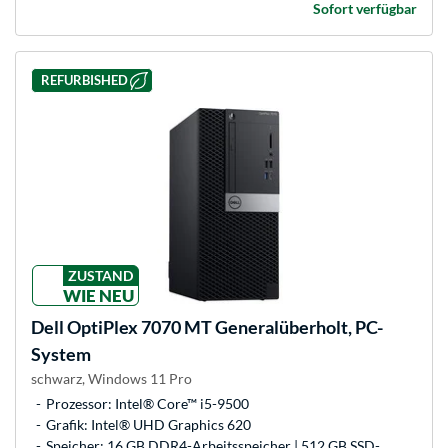
Sofort verfügbar
REFURBISHED
ZUSTAND
WIE NEU
Dell
OptiPlex 7070 MT Generalüberholt, PC-
System
schwarz, Windows 11 Pro
Prozessor: Intel® Core™ i5-9500
Grafik: Intel® UHD Graphics 620
Speicher: 16 GB DDR4-Arbeitsspeicher | 512 GB SSD-