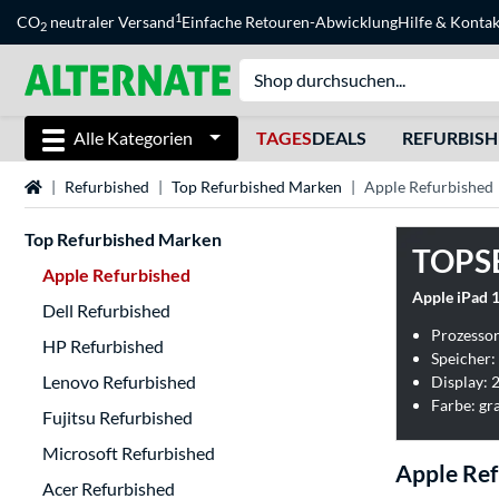
1
CO
neutraler Versand
Einfache Retouren-Abwicklung
Hilfe
&
Kontak
2
Alle Kategorien
TAGES
DEALS
REFURBIS
Startseite
Refurbished
Top Refurbished Marken
Apple Refurbished
Top Refurbished Marken
TOPS
Apple Refurbished
Apple iPad 1
Dell Refurbished
Prozessor
HP Refurbished
Speicher:
Lenovo Refurbished
Display: 
Farbe: gr
Fujitsu Refurbished
Microsoft Refurbished
Apple Ref
Acer Refurbished