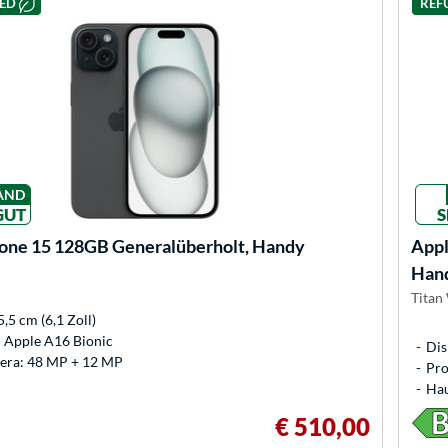
HED
REF
AND
GUT
S
one 15 128GB Generalüberholt, Handy
App
Han
Titan
5,5 cm (6,1 Zoll)
: Apple A16 Bionic
Dis
ra: 48 MP + 12 MP
Pro
Hau
€ 510,00