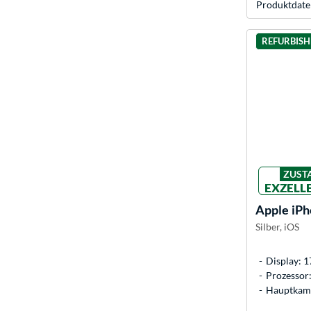
Produkt­date
REFURBIS
ZUST
EXZELL
Apple
iPh
Silber, iOS
Display: 1
Prozessor
Hauptkame