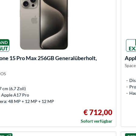
AND
GUT
EX
one 15 Pro Max 256GB Generalüberholt,
App
Space
iOS
Dis
Pro
7 cm (6,7 Zoll)
Hau
: Apple A17 Pro
ra: 48 MP + 12 MP + 12 MP
€ 712,00
Sofort verfügbar