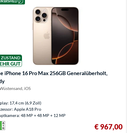
URBISHED
ZUSTAND
EHR GUT
le
iPhone 16 Pro Max 256GB Generalüberholt,
dy
 Wüstensand, iOS
play: 17,4 cm (6,9 Zoll)
zessor: Apple A18 Pro
ptkamera: 48 MP + 48 MP + 12 MP
€ 967,00