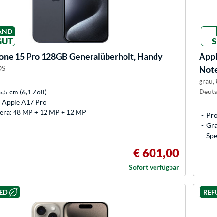
AND
GUT
S
one 15 Pro 128GB Generalüberholt, Handy
App
OS
Not
grau,
Deuts
5,5 cm (6,1 Zoll)
: Apple A17 Pro
ra: 48 MP + 12 MP + 12 MP
Pro
Gra
Spe
€ 601,00
Sofort verfügbar
HED
REF