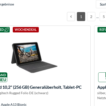
Sortie
rgebnisse
1
2
5
…
HED
WOCHENDEAL
REF
AND
NEU
d 10,2" (256 GB) Generalüberholt, Tablet-PC
App
ogitech Rugged Folio DE (schwarz)
silber
Netzte
: Apple A13 Bionic