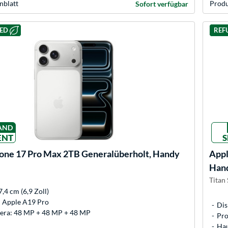
nblatt
Produ
Sofort verfügbar
HED
REF
AND
ENT
S
one 17 Pro Max 2TB Generalüberholt, Handy
App
Han
Titan
7,4 cm (6,9 Zoll)
: Apple A19 Pro
Dis
ra: 48 MP + 48 MP + 48 MP
Pro
Hau