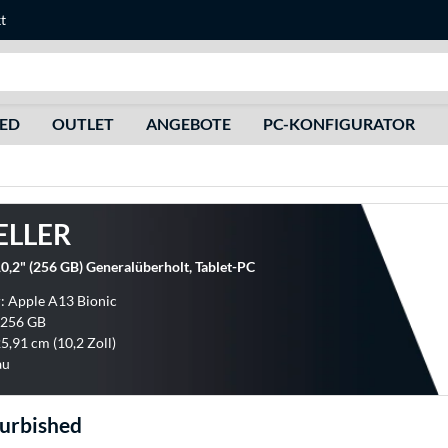
t
Suche
HED
OUTLET
ANGEBOTE
PC-KONFIGURATOR
ELLER
0,2" (256 GB) Generalüberholt, Tablet-PC
: Apple A13 Bionic
 256 GB
25,91 cm (10,2 Zoll)
au
urbished