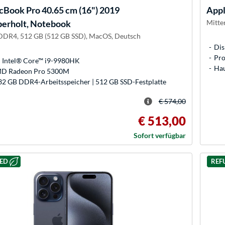
Book Pro 40.65 cm (16") 2019
App
erholt, Notebook
Mitte
 DDR4, 512 GB (512 GB SSD), MacOS, Deutsch
Dis
Pro
: Intel® Core™ i9-9980HK
Hau
MD Radeon Pro 5300M
 32 GB DDR4-Arbeitsspeicher | 512 GB SSD-Festplatte
€ 574,00
€ 513,00
Sofort verfügbar
HED
REF