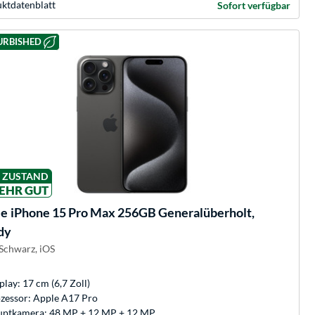
kt­datenblatt
Sofort verfügbar
URBISHED
ZUSTAND
EHR GUT
le
iPhone 15 Pro Max 256GB Generalüberholt,
dy
 Schwarz, iOS
play: 17 cm (6,7 Zoll)
zessor: Apple A17 Pro
ptkamera: 48 MP + 12 MP + 12 MP