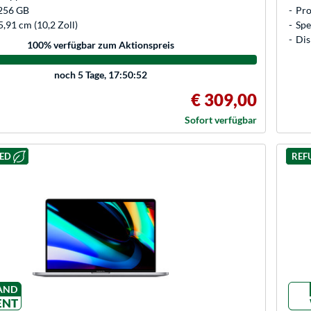
 256 GB
Pro
5,91 cm (10,2 Zoll)
Spe
Dis
100
% verfügbar zum Aktionspreis
noch
5 Tage, 17:50:52
€ 309,00
Sofort verfügbar
HED
REF
AND
ENT