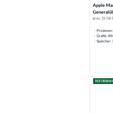
Apple
Mac
Generalüb
grau, 32 GB
Prozessor
Grafik: A
Speicher:
REFURBIS