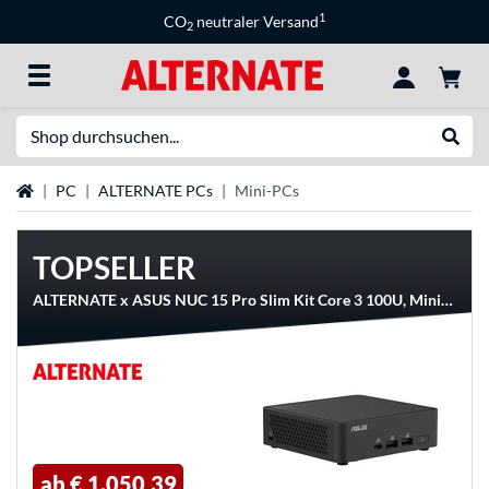
1
CO
neutraler Versand
2
Suche
Suche
Startseite
PC
ALTERNATE PCs
Mini-PCs
TOPSELLER
ALTERNATE x ASUS NUC 15 Pro Slim Kit Core 3 100U, Mini-PC
ab
€ 1.050,39