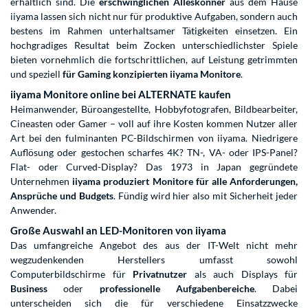
erhältlich sind. Die
erschwinglichen Alleskönner
aus dem Hause
iiyama lassen sich nicht nur für produktive Aufgaben, sondern auch
bestens im Rahmen unterhaltsamer Tätigkeiten einsetzen. Ein
hochgradiges Resultat beim Zocken unterschiedlichster Spiele
bieten vornehmlich die fortschrittlichen, auf Leistung getrimmten
und speziell
für Gaming konzipierten iiyama Monitore
.
iiyama Monitore online bei ALTERNATE kaufen
Heimanwender, Büroangestellte, Hobbyfotografen, Bildbearbeiter,
Cineasten oder Gamer – voll auf ihre Kosten kommen Nutzer aller
Art bei den fulminanten PC-Bildschirmen von iiyama. Niedrigere
Auflösung oder gestochen scharfes 4K? TN-, VA- oder IPS-Panel?
Flat- oder Curved-Display? Das 1973 in Japan gegründete
Unternehmen
iiyama produziert
Monitore für alle Anforderungen,
Ansprüche und Budgets
. Fündig wird hier also mit Sicherheit jeder
Anwender.
Große Auswahl an LED-Monitoren von iiyama
Das umfangreiche Angebot des aus der IT-Welt nicht mehr
wegzudenkenden Herstellers umfasst sowohl
Computerbildschirme für
Privatnutzer
als auch Displays für
Business
oder
professionelle Aufgabenbereiche
. Dabei
unterscheiden sich die für verschiedene Einsatzzwecke