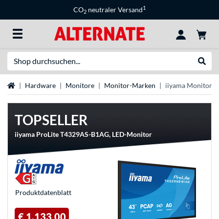
1
CO
neutraler Versand
2
Suche
Suche
Startseite
Hardware
Monitore
Monitor-Marken
iiyama Monitore
TOPSELLER
iiyama ProLite T4329AS-B1AG, LED-Monitor
Produkt­datenblatt
€ 1.133,00