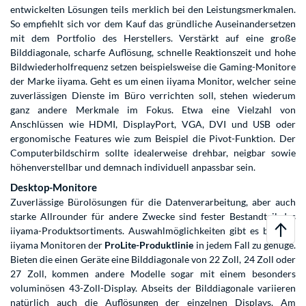
entwickelten Lösungen teils merklich bei den Leistungsmerkmalen.
So empfiehlt sich vor dem Kauf das gründliche Auseinandersetzen
mit dem Portfolio des Herstellers. Verstärkt auf eine große
Bilddiagonale, scharfe Auflösung, schnelle Reaktionszeit und hohe
Bildwiederholfrequenz setzen beispielsweise die Gaming-Monitore
der Marke iiyama. Geht es um einen iiyama Monitor, welcher seine
zuverlässigen Dienste im Büro verrichten soll, stehen wiederum
ganz andere Merkmale im Fokus. Etwa eine Vielzahl von
Anschlüssen wie HDMI, DisplayPort, VGA, DVI und USB oder
ergonomische Features wie zum Beispiel die Pivot-Funktion. Der
Computerbildschirm sollte idealerweise drehbar, neigbar sowie
höhenverstellbar und demnach individuell anpassbar sein.
Desktop-Monitore
Zuverlässige Bürolösungen für die Datenverarbeitung, aber auch
starke Allrounder für andere Zwecke sind fester Bestandteil des
iiyama-Produktsortiments. Auswahlmöglichkeiten gibt es bei den
iiyama Monitoren der
ProLite-Produktlinie
in jedem Fall zu genüge.
Bieten die einen Geräte eine Bilddiagonale von 22 Zoll, 24 Zoll oder
27 Zoll, kommen andere Modelle sogar mit einem besonders
voluminösen 43-Zoll-Display. Abseits der Bilddiagonale variieren
natürlich auch die Auflösungen der einzelnen Displays. Am