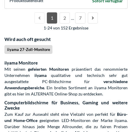
Produkt­datenblatt
Sofort verfügbar
1
2
7
…
1-24 von 152 Ergebnisse
Wird auch oft gesucht
iiyama 27-Zoll-Monitore
iiyama Monitore
Mit seinen
gefeierten Monitoren
präsentiert das renommierte
Unternehmen
iiyama
qualitative und technisch sehr gut
ausgestattete PC-Bildschirme für
verschiedene
Anwendungsbereiche
. Ein breites Sortiment an iiyama Monitoren
gibt es hier im ALTERNATE Online-Shop zu entdecken.
Computerbildschirme für Business, Gaming und weitere
Zwecke
Zum Kauf zur Auswahl steht eine Vielzahl von perfekt für
Büro-
und Home-Office
geeigneten LED-Monitoren der Marke iiyama.
Darüber hinaus jede Menge Allrounder, die zu fairen Preisen