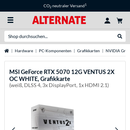
1
CO
neutraler Versand
2
Suche
Suche
Startseite
Hardware
PC-Komponenten
Grafikkarten
NVIDIA Grafi
MSI
GeForce RTX 5070 12G VENTUS 2X
OC WHITE, Grafikkarte
(weiß, DLSS 4, 3x DisplayPort, 1x HDMI 2.1)