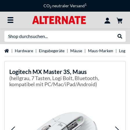
1
CO
neutraler Versand
2
Suche
Suche
Startseite
Hardware
Eingabegeräte
Mäuse
Maus-Marken
Logit
Logitech
MX Master 3S, Maus
(hellgrau, 7 Tasten, Logi Bolt, Bluetooth,
kompatibel mit PC/Mac/iPad/Android)