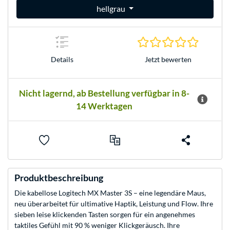
hellgrau
0.0 Stern
Jetzt bewerten
Details
Nicht lagernd, ab Bestellung verfügbar in 8-
14 Werktagen
Produktbeschreibung
Die kabellose Logitech MX Master 3S – eine legendäre Maus,
neu überarbeitet für ultimative Haptik, Leistung und Flow. Ihre
sieben leise klickenden Tasten sorgen für ein angenehmes
taktiles Gefühl mit 90 % weniger Klickgeräusch. Ihre